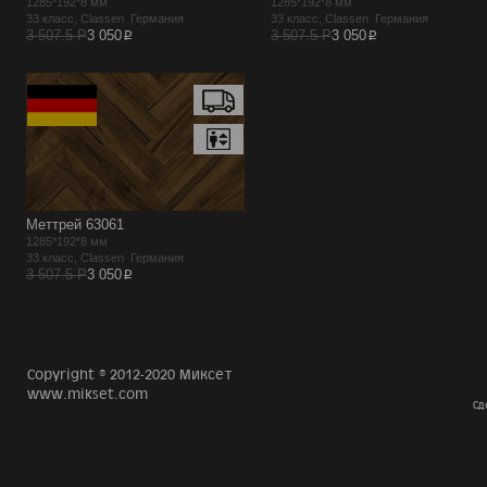
1285*192*8 мм
1285*192*8 мм
33 класс, Classen Германия
33 класс, Classen Германия
p
p
3 507.5 Р
3 050
3 507.5 Р
3 050
Меттрей 63061
1285*192*8 мм
33 класс, Classen Германия
p
3 507.5 Р
3 050
Copyright © 2012-2020 Миксет
www.mikset.com
Сд