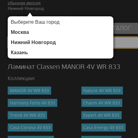
обычная версия
Нижний Новгород
ИНТЕРНЕТ-МАГАЗИН НАПОЛЬНЫХ ПОКРЫТИЙ
Выберите Ваш город
пуста
КАТАЛОГ
Москва
Нижний Новгород
Казань
Каталог
/
Ламинат
/
Classen
/
MANOR 4V WR 833
Ламинат Classen MANOR 4V WR 833
Коллекции:
MANOR 4V WR 833
Nature 4V WR 833
Harmony Forte 4V 833
Charm 4V WR 833
Trend 4V WR 833
Expert 4V WR 833
Casa Corona 4V 833
Casa Energy 4V 833