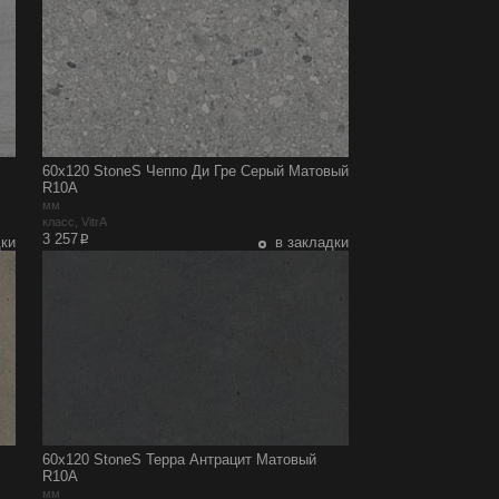
60x120 StoneS Чеппо Ди Гре Серый Матовый
R10A
мм
класс, VitrA
p
3 257
дки
в закладки
60x120 StoneS Терра Антрацит Матовый
R10A
мм