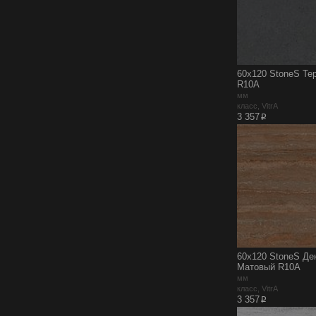
60x120 StoneS Те
R10A
мм
класс, VitrA
p
3 357
60x120 StoneS Де
Матовый R10A
мм
класс, VitrA
p
3 357