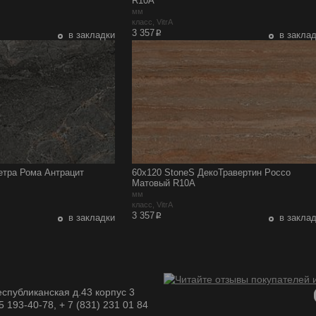
R10A
мм
класс, VitrA
p
3 357
в закладки
в закла
етра Рома Антрацит
60x120 StoneS ДекоТравертин Рoccо
Матовый R10A
мм
класс, VitrA
p
3 357
в закладки
в закла
спубликанская д.43 корпус 3
05 193-40-78, + 7 (831) 231 01 84