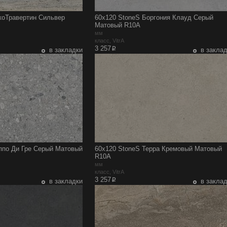
коТравертин Сильвер
60x120 StoneS Боргония Клауд Серый
Матовый R10A
мм
класс, VitrA
p
3 257
в закладки
в закла
ппо Ди Гре Серый Матовый
60x120 StoneS Терра Кремовый Матовый
R10A
мм
класс, VitrA
p
3 257
в закладки
в закла