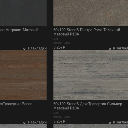
рра Антрацит Матовый
60x120 StoneS Пьетра Рома Табачный
Матовый R10A
мм
класс, VitrA
p
3 257
в закладки
в закла
коТравертин Рoccо
60x120 StoneS ДекоТравертин Сильвер
Матовый R10A
мм
класс, VitrA
p
3 257
в закладки
в закла