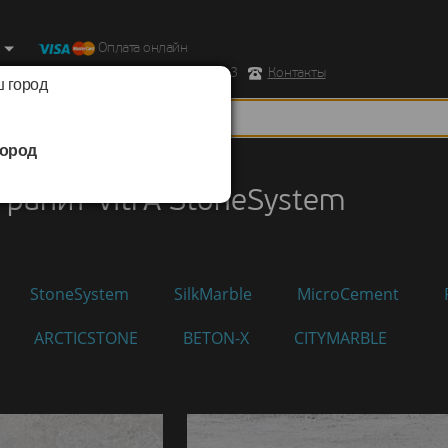
Оплата онлайн
ород, Ул. Республиканская д.43 корпус 3
Контакты
 город
ород
нит
/
VitrA
/
StoneSystem
ранит VitrA StoneSystem
StoneSystem
SilkMarble
MicroCement
ARCTICSTONE
BETON-X
CITYMARBLE