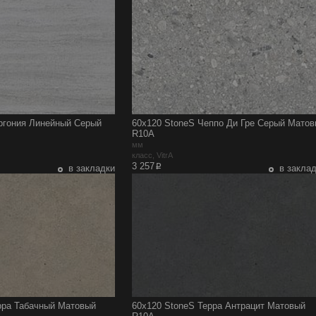
ргония Линейный Серый
60x120 StoneS Чеппо Ди Гре Серый Мато
R10A
мм
класс, VitrA
p
3 257
в закладки
в закла
рра Табачный Матовый
60x120 StoneS Терра Антрацит Матовый