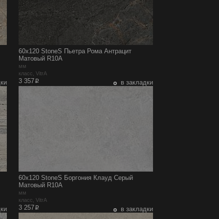
60x120 StoneS Пьетра Рома Антрацит
Матовый R10A
мм
класс, VitrA
p
3 357
дки
в закладки
60x120 StoneS Боргония Клауд Серый
Матовый R10A
мм
класс, VitrA
p
3 257
дки
в закладки