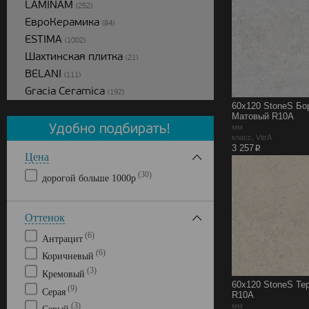
LAMINAM
(252)
ЕвроКерамика
(84)
ESTIMA
(1002)
Шахтинская плитка
(21)
BELANI
(111)
Gracia Ceramica
(192)
60x120 StoneS Бо
Матовый R10A
мм
класс, VitrA
p
3 257
Цена
(30)
дорогой больше 1000р
Оттенок
(6)
Антрацит
(6)
Коричневый
(3)
Кремовый
60x120 StoneS Те
(9)
Серая
R10A
мм
(3)