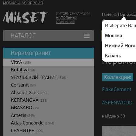
МОБИЛЬНАЯ ВЕРСИЯ
ИНТЕРНЕТ-МАГАЗИН
Нижний Новгород
НАПОЛЬНЫХ
г. Нижний Новг
ПОКРЫТИЙ
Выберите Ваш
КАТАЛОГ
Москва
Нижний Новг
Каталог
/
Керамогра
Керамогранит
Казань
Керамог
VitrA
(198)
Kutahya
(24)
Коллекции:
УРАЛЬСКИЙ ГРАНИТ
(516)
Cersanit
(54)
FlakeCement
Absolut Gres
(159)
KERRANOVA
(288)
ASPENWOOD
GRASARO
(39)
Ametis
найдено 30
(849)
Atlas Concorde
(1044)
ГРАНИТЕЯ
(399)