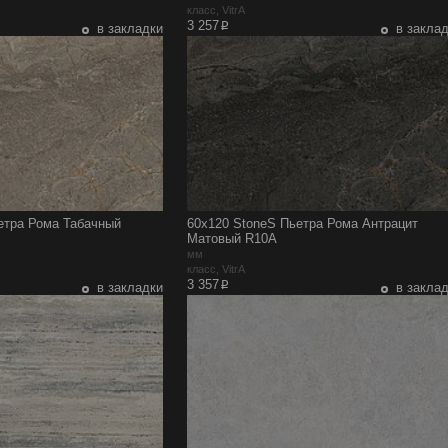
класс, VitrA
p
3 257
в закладки
в закла
етра Рома Табачный
60x120 StoneS Пьетра Рома Антрацит
Матовый R10A
мм
класс, VitrA
p
3 357
в закладки
в закла