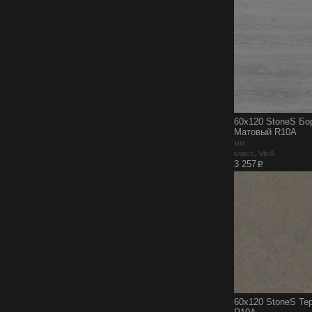
60x120 StoneS Бо
Матовый R10A
мм
класс, VitrA
p
3 257
60x120 StoneS Те