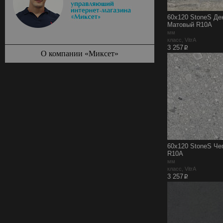
60x120 StoneS Де
Матовый R10A
мм
класс, VitrA
p
3 257
О компании «Миксет»
60x120 StoneS Че
R10A
мм
класс, VitrA
p
3 257