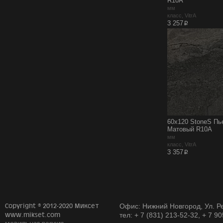
R10A
мм
класс, VitrA
p
3 257
60x120 StoneS Пь
Матовый R10A
мм
класс, VitrA
p
3 357
Copyright © 2012-2020 Миксет
Офис: Нижний Новгород, Ул. Ре
www.mikset.com
тел: + 7 (831) 213-52-32, + 7 9