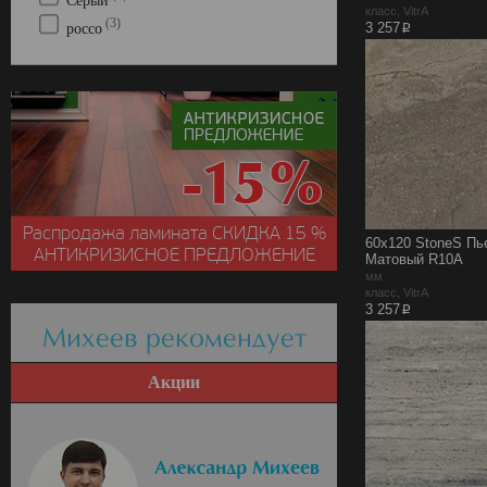
Серый
класс, VitrA
(3)
p
3 257
россо
Распродажа ламината
СКИДКА
15 %
60x120 StoneS Пь
АНТИКРИЗИСНОЕ ПРЕДЛОЖЕНИЕ
Матовый R10A
мм
класс, VitrA
p
3 257
Михеев рекомендует
Акции