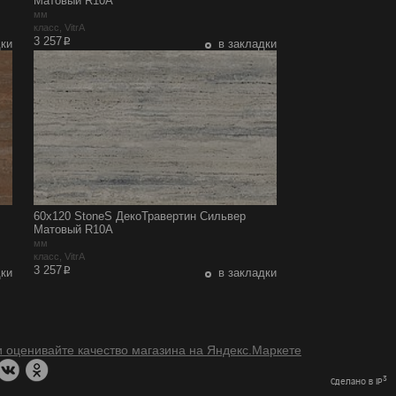
Матовый R10A
мм
класс, VitrA
p
3 257
дки
в закладки
60x120 StoneS ДекоТравертин Сильвер
Матовый R10A
мм
класс, VitrA
p
3 257
дки
в закладки
3
Сделано в IP