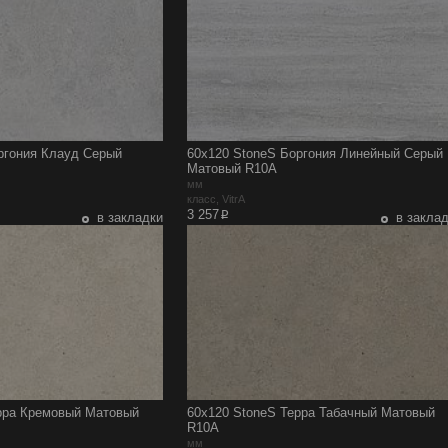
ргония Клауд Серый
60x120 StoneS Боргония Линейный Серый
Матовый R10A
мм
класс, VitrA
p
3 257
в закладки
в закла
рра Кремовый Матовый
60x120 StoneS Терра Табачный Матовый
R10A
мм