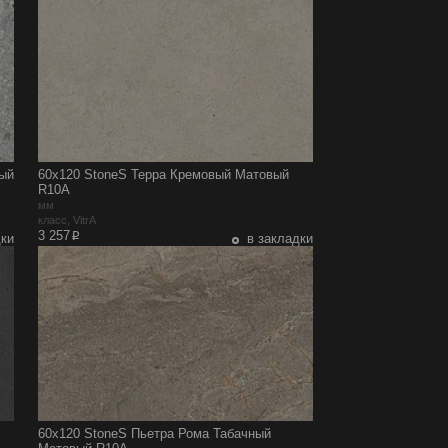
вый
60x120 StoneS Терра Кремовый Матовый
R10A
мм
класс, VitrA
p
3 257
дки
в закладки
60x120 StoneS Пьетра Рома Табачный