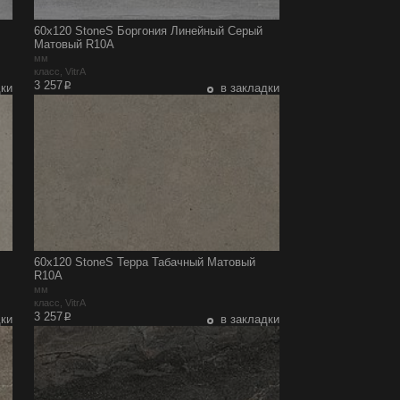
60x120 StoneS Боргония Линейный Серый
Матовый R10A
мм
класс, VitrA
p
3 257
дки
в закладки
60x120 StoneS Терра Табачный Матовый
R10A
мм
класс, VitrA
p
3 257
дки
в закладки