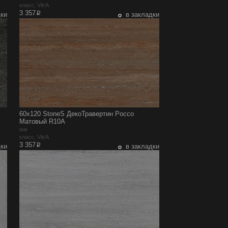
класс, VitrA
p
3 357
дки
в закладки
60x120 StoneS ДекоТравертин Рoccо
Матовый R10A
мм
класс, VitrA
p
3 357
дки
в закладки