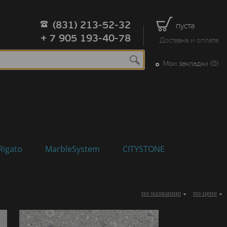
(831) 213-52-32
пуста
+ 7 905 193-40-78
Доставка и оплата
Мои закладки (0)
Rigato
MarbleSystem
CITYSTONE
по названию
по цене