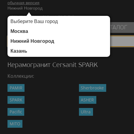
обычная версия
Нижний Новгород
ИНТЕРНЕТ-МАГАЗИН НАПОЛЬНЫХ ПОКРЫТИЙ
Выберите Ваш город
пуста
КАТАЛОГ
Москва
Нижний Новгород
Казань
Каталог
/
Керамогранит
/
Cersanit
/
SPARK
Керамогранит Cersanit SPARK
Коллекции:
PAMIR
Sherbrooke
SPARK
ASHER
Pacific
Ultra
MITO