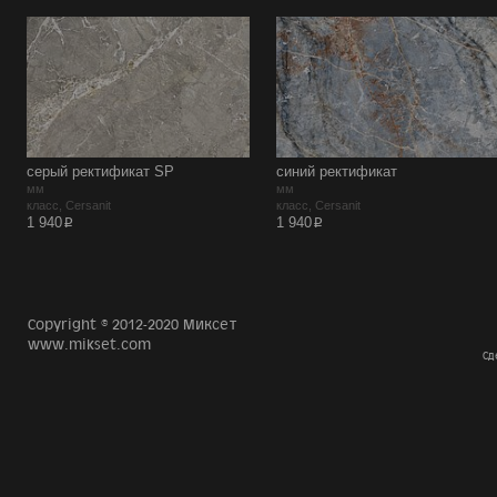
серый ректификат SP
синий ректификат
мм
мм
класс, Cersanit
класс, Cersanit
p
p
1 940
1 940
Copyright © 2012-2020 Миксет
www.mikset.com
Сд