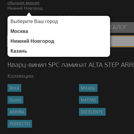
обычная версия
Нижний Новгород
ИНТЕРНЕТ-МАГАЗИН НАПОЛЬНЫХ ПОКРЫТИЙ
Выберите Ваш город
пуста
КАТАЛОГ
Москва
Нижний Новгород
Казань
Каталог
/
Кварц-винил SPC ламинат
/
ALTA STEP
/
ARRIBA
Кварц-винил SPC ламинат ALTA STEP ARR
Коллекции:
Roca
Mirada
Gusto
NATIVO
ARRIBA
EXCELENTE
PERFECTO