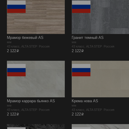
Мрамор бежевый AS
Гранит темный AS
мм
мм
43 класс, ALTA STEP Россия
43 класс, ALTA STEP Россия
p
p
2 122
2 122
Мрамор каррара бьянко AS
Крема нова AS
мм
мм
43 класс, ALTA STEP Россия
43 класс, ALTA STEP Россия
p
p
2 122
2 122