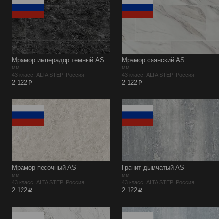
Мрамор имперадор темный AS
Мрамор саянский AS
мм
мм
43 класс, ALTA STEP Россия
43 класс, ALTA STEP Россия
p
p
2 122
2 122
Мрамор песочный AS
Гранит дымчатый AS
мм
мм
43 класс, ALTA STEP Россия
43 класс, ALTA STEP Россия
p
p
2 122
2 122