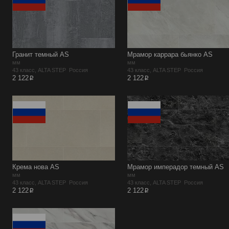
Гранит темный AS
Мрамор каррара бьянко AS
мм
мм
43 класс, ALTA STEP Россия
43 класс, ALTA STEP Россия
p
p
2 122
2 122
Крема нова AS
Мрамор имперадор темный AS
мм
мм
43 класс, ALTA STEP Россия
43 класс, ALTA STEP Россия
p
p
2 122
2 122