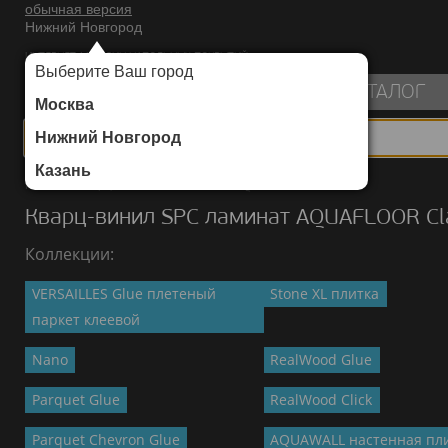
обычная версия
Нижний Новгород
ИНТЕРНЕТ-МАГАЗИН НАПОЛЬНЫХ ПОКРЫТИЙ
Выберите Ваш город
пуста
КАТАЛОГ
Москва
Нижний Новгород
Казань
Каталог
/
Кварц-винил SPC ламинат
/
AQUAFLOOR
/
Classic
Кварц-винил SPC ламинат AQUAFLOOR Cla
Коллекции:
VERSAILLES Glue плетеный
Stone XL плитка
паркет клеевой
Nano
RealWood Glue
Parquet Glue
RealWood Click
Parquet Chevron Glue
AQUAWALL настенная пл