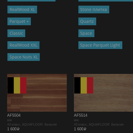
RealWood XL
Stone плитка
Parquet +
Quartz
Classic
Space
RealWood XXL
Space Parquet Light
Space Nuts XL
AF5504
AF5514
мм
мм
43 класс, AQUAFLOOR Бельгия
43 класс, AQUAFLOOR Бельгия
p
p
1 600
1 600