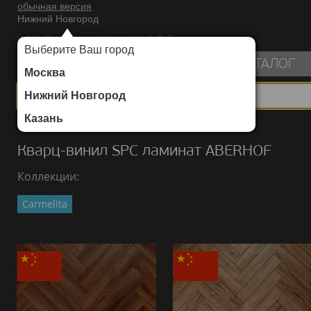
обычная версия
Нижний Новгород
ИНТЕРНЕТ-МАГАЗИН НАПОЛЬНЫХ ПОКРЫТИЙ
Выберите Ваш город
пуста
КАТАЛОГ
Москва
Нижний Новгород
Казань
Каталог
/
Кварц-винил SPC ламинат
/
ABERHOF
Кварц-винил SPC ламинат ABERHOF
Коллекции:
Carmelita