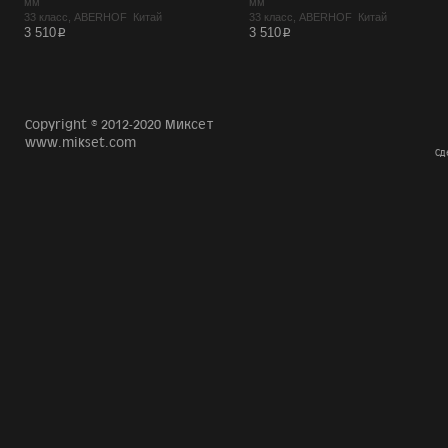
мм
мм
33 класс, ABERHOF Китай
33 класс, ABERHOF Китай
p
p
3 510
3 510
Copyright © 2012-2020 Миксет
www.mikset.com
Сд