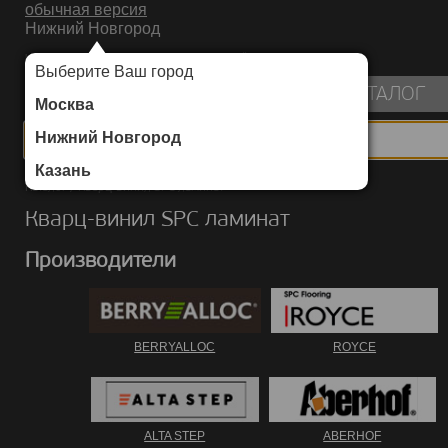
обычная версия
Нижний Новгород
ИНТЕРНЕТ-МАГАЗИН НАПОЛЬНЫХ ПОКРЫТИЙ
Выберите Ваш город
пуста
КАТАЛОГ
Москва
Нижний Новгород
Казань
Каталог
/
Кварц-винил SPC ламинат
Кварц-винил SPC ламинат
Производители
BERRYALLOC
ROYCE
ALTA STEP
ABERHOF