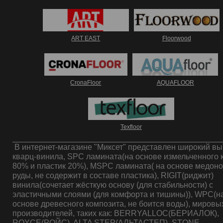
ART EAST
Floorwood
CronaFloor
AQUAFLOOR
Texfloor
В интернет-магазине "Миксет" представлен широкий в
кварц-винила, SPC ламината(на основе измельченного 
80% и пластик 20%), MSPC ламината( на основе медон
руды, не содержит в составе пластика), RIGIT(риджит)
винила(сочетает жёсткую основу (для стабильности) с
эластичными слоями (для комфорта и тишины)), WPC(н
основе древесного композита, не боится воды), мировы
производителей, таких как: BERRYALLOC(БЕРИАЛОК),
ROYCE(РОЙС), ALTA STEP(АЛЬТАСТЕП), STONE