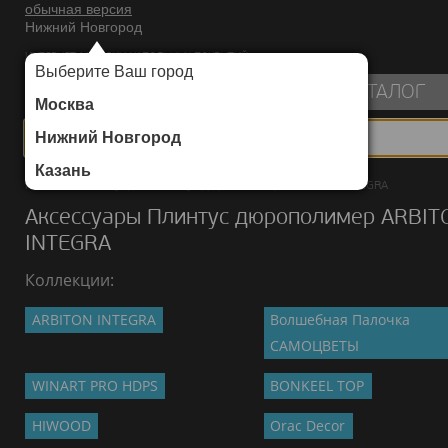
обычная версия
Нижний Новгород
ИНТЕРНЕТ-МАГАЗИН НАПОЛЬНЫХ ПОКРЫТИЙ
Выберите Ваш город
пуста
КАТАЛОГ
Москва
Нижний Новгород
Казань
Каталог
/
Аксессуары
/
Плинтус дюрополимер
/
ARBITON INTEGRA
Аксессуары Плинтус дюрополимер ARBIT
INTEGRA
Коллекции:
ARBITON INTEGRA
Волшебная Палочка
САМОЦВЕТЫ
WINART PRO HDPS
BONKEEL TOP
HIWOOD
Orac Decor