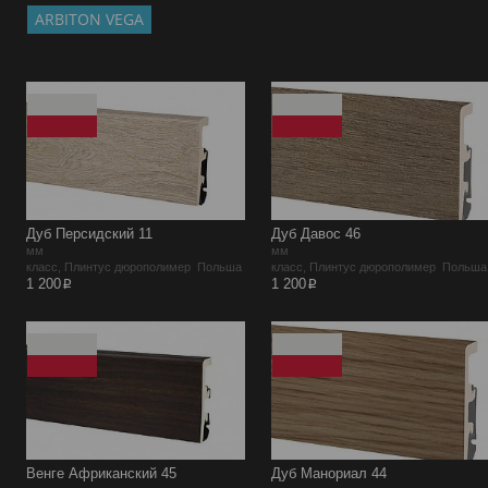
ARBITON VEGA
Дуб Персидский 11
Дуб Давос 46
мм
мм
класс, Плинтус дюрополимер Польша
класс, Плинтус дюрополимер Польша
p
p
1 200
1 200
Венге Африканский 45
Дуб Манориал 44