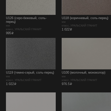
U126 (серо-бежевый, соль-
U118 (коричневый, соль-перец)
перец)
мм
мм
класс, УРАЛЬСКИЙ ГРАНИТ
p
1 022
класс, УРАЛЬСКИЙ ГРАНИТ
p
995
U119 (темно-серый, соль-перец)
U100 (молочный, моноколор)
мм
мм
класс, УРАЛЬСКИЙ ГРАНИТ
класс, УРАЛЬСКИЙ ГРАНИТ
p
p
1 022
976.5