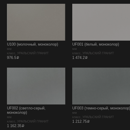
U100 (молочный, моноколор)
UF001 (белый, моноколор)
мм
мм
класс, УРАЛЬСКИЙ ГРАНИТ
класс, УРАЛЬСКИЙ ГРАНИТ
p
p
976.5
1 474.2
UF002 (светло-серый,
UF003 (темно-серый, моноколор
моноколор)
мм
мм
класс, УРАЛЬСКИЙ ГРАНИТ
p
1 212.75
класс, УРАЛЬСКИЙ ГРАНИТ
p
1 162.35