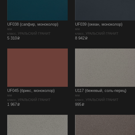
UF038 (сапфир, моноколор)
UF039 (океан, моноколор)
мм
мм
класс, УРАЛЬСКИЙ ГРАНИТ
класс, УРАЛЬСКИЙ ГРАНИТ
p
p
5 310
8 942
UF045 (брикс, моноколор)
U117 (бежевый, соль-перец)
мм
мм
класс, УРАЛЬСКИЙ ГРАНИТ
класс, УРАЛЬСКИЙ ГРАНИТ
p
p
1 967
995