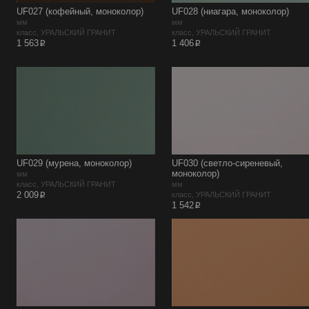
UF027 (кофейный, моноколор)
UF028 (ниагара, моноколор)
мм
мм
класс, УРАЛЬСКИЙ ГРАНИТ
класс, УРАЛЬСКИЙ ГРАНИТ
p
p
1 563
1 406
UF029 (мурена, моноколор)
UF030 (светло-сиреневый,
моноколор)
мм
класс, УРАЛЬСКИЙ ГРАНИТ
мм
p
2 009
класс, УРАЛЬСКИЙ ГРАНИТ
p
1 542