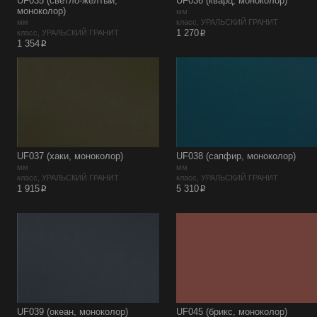
UF035 (светло-желтый,
UF036 (кварц, моноколор)
моноколор)
мм
мм
класс, УРАЛЬСКИЙ ГРАНИТ
p
1 270
класс, УРАЛЬСКИЙ ГРАНИТ
p
1 354
UF037 (хаки, моноколор)
UF038 (сапфир, моноколор)
мм
мм
класс, УРАЛЬСКИЙ ГРАНИТ
класс, УРАЛЬСКИЙ ГРАНИТ
p
p
1 915
5 310
UF039 (океан, моноколор)
UF045 (брикс, моноколор)