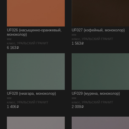
UF026 (насыщенно-оранжевый,
UF027 (кофейный, моноколор)
моноколор)
мм
мм
класс, УРАЛЬСКИЙ ГРАНИТ
p
1 563
класс, УРАЛЬСКИЙ ГРАНИТ
p
6 163
UF028 (ниагара, моноколор)
UF029 (мурена, моноколор)
мм
мм
класс, УРАЛЬСКИЙ ГРАНИТ
класс, УРАЛЬСКИЙ ГРАНИТ
p
p
1 406
2 009