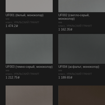
UF001 (белый, моноколор)
UF002 (светло-серый,
моноколор)
мм
класс, УРАЛЬСКИЙ ГРАНИТ
мм
p
1 474.2
класс, УРАЛЬСКИЙ ГРАНИТ
p
1 162.35
UF003 (темно-серый, моноколор)
UF004 (асфальт, моноколор)
мм
мм
класс, УРАЛЬСКИЙ ГРАНИТ
класс, УРАЛЬСКИЙ ГРАНИТ
p
p
1 212.75
1 189.65