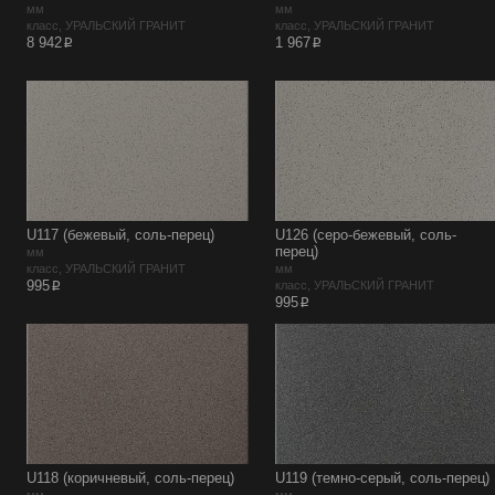
мм
мм
класс, УРАЛЬСКИЙ ГРАНИТ
класс, УРАЛЬСКИЙ ГРАНИТ
p
p
8 942
1 967
U117 (бежевый, соль-перец)
U126 (серо-бежевый, соль-
перец)
мм
класс, УРАЛЬСКИЙ ГРАНИТ
мм
p
995
класс, УРАЛЬСКИЙ ГРАНИТ
p
995
U118 (коричневый, соль-перец)
U119 (темно-серый, соль-перец)