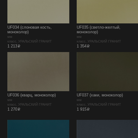
UF034 (слоновая кость,
UF035 (светло-желтый,
моноколор)
моноколор)
мм
мм
класс, УРАЛЬСКИЙ ГРАНИТ
класс, УРАЛЬСКИЙ ГРАНИТ
p
p
1 213
1 354
UF036 (кварц, моноколор)
UF037 (хаки, моноколор)
мм
мм
класс, УРАЛЬСКИЙ ГРАНИТ
класс, УРАЛЬСКИЙ ГРАНИТ
p
p
1 270
1 915