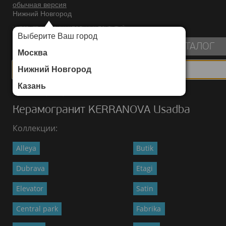
обычная версия
Нижний Новгород
ИНТЕРНЕТ-МАГАЗИН НАПОЛЬНЫХ ПОКРЫТИЙ
Выберите Ваш город
пуста
КАТАЛОГ
Москва
Нижний Новгород
Казань
Каталог
/
Керамогранит
/
KERRANOVA
/
Usadba
Керамогранит KERRANOVA Usadba
Коллекции:
Alleya
Butik
Dubrava
Etagi
Elevator
Satin
Central park
Fabrika