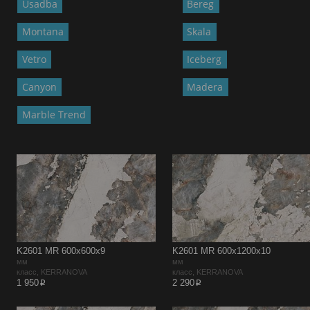
Usadba
Bereg
Montana
Skala
Vetro
Iceberg
Canyon
Madera
Marble Trend
K2601 MR 600x600x9
K2601 MR 600x1200x10
мм
мм
класс, KERRANOVA
класс, KERRANOVA
p
p
1 950
2 290