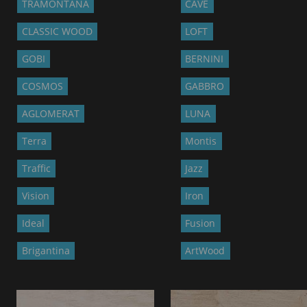
TRAMONTANA
CAVE
CLASSIC WOOD
LOFT
GOBI
BERNINI
COSMOS
GABBRO
AGLOMERAT
LUNA
Terra
Montis
Traffic
Jazz
Vision
Iron
Ideal
Fusion
Brigantina
ArtWood