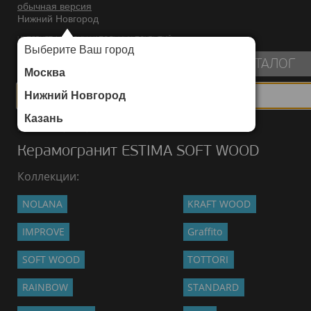
обычная версия
Нижний Новгород
ИНТЕРНЕТ-МАГАЗИН НАПОЛЬНЫХ ПОКРЫТИЙ
Выберите Ваш город
пуста
КАТАЛОГ
Москва
Нижний Новгород
Казань
Каталог
/
Керамогранит
/
ESTIMA
/
SOFT WOOD
Керамогранит ESTIMA SOFT WOOD
Коллекции:
NOLANA
KRAFT WOOD
IMPROVE
Graffito
SOFT WOOD
TOTTORI
RAINBOW
STANDARD