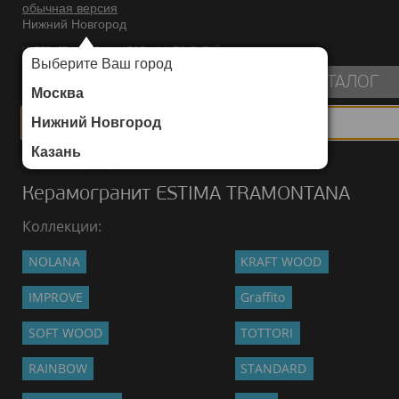
обычная версия
Нижний Новгород
ИНТЕРНЕТ-МАГАЗИН НАПОЛЬНЫХ ПОКРЫТИЙ
Выберите Ваш город
пуста
КАТАЛОГ
Москва
Нижний Новгород
Казань
Каталог
/
Керамогранит
/
ESTIMA
/
TRAMONTANA
Керамогранит ESTIMA TRAMONTANA
Коллекции:
NOLANA
KRAFT WOOD
IMPROVE
Graffito
SOFT WOOD
TOTTORI
RAINBOW
STANDARD