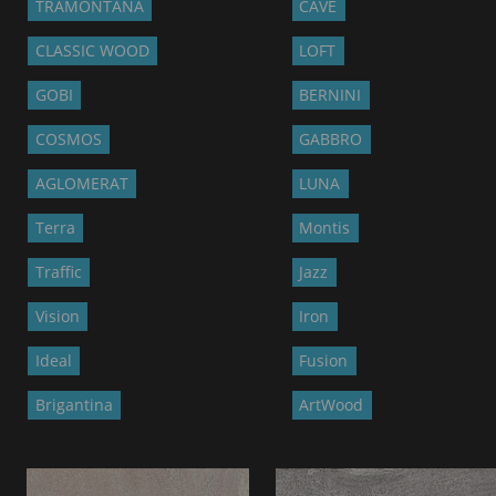
TRAMONTANA
CAVE
CLASSIC WOOD
LOFT
GOBI
BERNINI
COSMOS
GABBRO
AGLOMERAT
LUNA
Terra
Montis
Traffic
Jazz
Vision
Iron
Ideal
Fusion
Brigantina
ArtWood