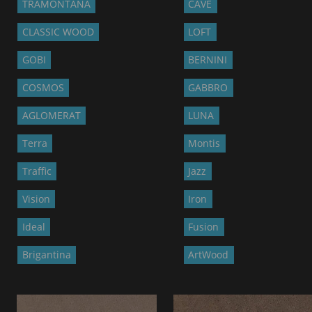
TRAMONTANA
CAVE
CLASSIC WOOD
LOFT
GOBI
BERNINI
COSMOS
GABBRO
AGLOMERAT
LUNA
Terra
Montis
Traffic
Jazz
Vision
Iron
Ideal
Fusion
Brigantina
ArtWood