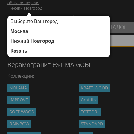
обычная версия
Нижний Новгород
ИНТЕРНЕТ-МАГАЗИН НАПОЛЬНЫХ ПОКРЫТИЙ
Выберите Ваш город
пуста
КАТАЛОГ
Москва
Нижний Новгород
Казань
Каталог
/
Керамогранит
/
ESTIMA
/
GOBI
Керамогранит ESTIMA GOBI
Коллекции:
NOLANA
KRAFT WOOD
IMPROVE
Graffito
SOFT WOOD
TOTTORI
RAINBOW
STANDARD