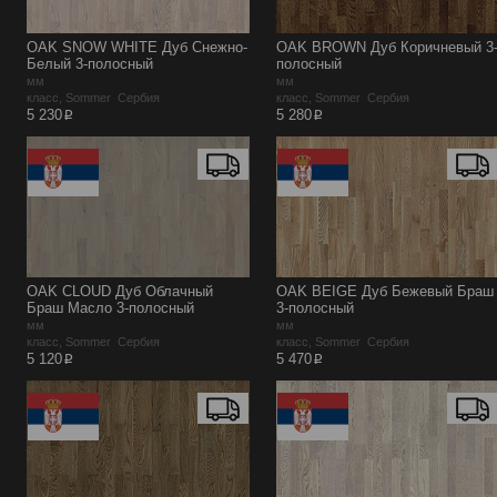
OAK SNOW WHITE Дуб Снежно-
OAK BROWN Дуб Коричневый 3
Белый 3-полосный
полосный
мм
мм
класс, Sommer Сербия
класс, Sommer Сербия
p
p
5 230
5 280
OAK CLOUD Дуб Облачный
OAK BEIGE Дуб Бежевый Браш
Браш Масло 3-полосный
3-полосный
мм
мм
класс, Sommer Сербия
класс, Sommer Сербия
p
p
5 120
5 470