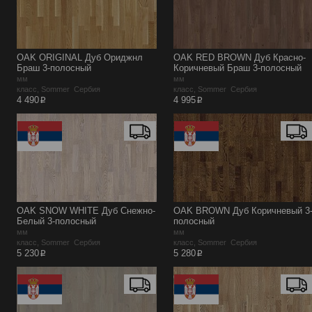
OAK ORIGINAL Дуб Ориджнл
OAK RED BROWN Дуб Красно-
Браш 3-полосный
Коричневый Браш 3-полосный
мм
мм
класс, Sommer Сербия
класс, Sommer Сербия
p
p
4 490
4 995
OAK SNOW WHITE Дуб Снежно-
OAK BROWN Дуб Коричневый 3
Белый 3-полосный
полосный
мм
мм
класс, Sommer Сербия
класс, Sommer Сербия
p
p
5 230
5 280