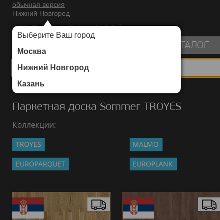
обычная версия
Нижний Новгород
ИНТЕРНЕТ-МАГАЗИН НАПОЛЬНЫХ ПОКРЫТИЙ
Выберите Ваш город
пуста
КАТАЛОГ
Москва
Нижний Новгород
Казань
Каталог
/
Паркетная доска
/
Sommer
/
TROYES
Паркетная доска Sommer TROYES
Коллекции:
TROYES
MALMO
EUROPARQUET
EUROPLANK