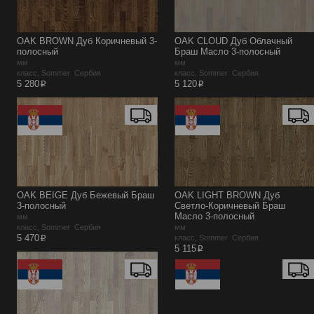
OAK BROWN Дуб Коричневый 3-
OAK CLOUD Дуб Облачный
полосный
Браш Масло 3-полосный
мм
мм
класс, Sommer Сербия
класс, Sommer Сербия
p
p
5 280
5 120
OAK BEIGE Дуб Бежевый Браш
OAK LIGHT BROWN Дуб
3-полосный
Светло-Коричневый Браш
Масло 3-полосный
мм
класс, Sommer Сербия
мм
p
5 470
класс, Sommer Сербия
p
5 115