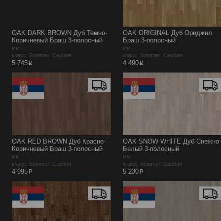
OAK DARK BROWN Дуб Темно-
OAK ORIGINAL Дуб Ориджнл
Коричневый Браш 3-полосный
Браш 3-полосный
мм
мм
класс, Sommer Сербия
класс, Sommer Сербия
p
p
5 745
4 490
OAK RED BROWN Дуб Красно-
OAK SNOW WHITE Дуб Снежно-
Коричневый Браш 3-полосный
Белый 3-полосный
мм
мм
класс, Sommer Сербия
класс, Sommer Сербия
p
p
4 995
5 230