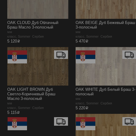
OAK CLOUD Дуб Облачный
OAK BEIGE Дуб Бежевый Браш
Браш Масло 3-полосный
3-полосный
мм
мм
класс, Sommer Сербия
класс, Sommer Сербия
p
p
5 120
5 470
OAK LIGHT BROWN Дуб
OAK WHITE Дуб Белый Браш 3-
Светло-Коричневый Браш
полосный
Масло 3-полосный
мм
мм
класс, Sommer Сербия
p
5 220
класс, Sommer Сербия
p
5 115