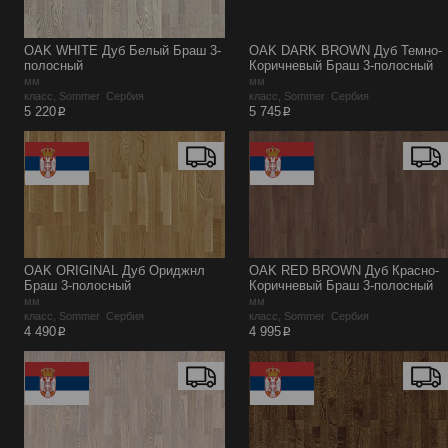
OAK WHITE Дуб Белый Браш 3-
OAK DARK BROWN Дуб Темно-
полосный
Коричневый Браш 3-полосный
мм
мм
класс, Sommer Сербия
класс, Sommer Сербия
p
p
5 220
5 745
OAK ORIGINAL Дуб Ориджнл
OAK RED BROWN Дуб Красно-
Браш 3-полосный
Коричневый Браш 3-полосный
мм
мм
класс, Sommer Сербия
класс, Sommer Сербия
p
p
4 490
4 995