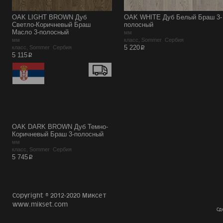
OAK LIGHT BROWN Дуб
OAK WHITE Дуб Белый Браш 3-
Светло-Коричневый Браш
полосный
Масло 3-полосный
мм
мм
класс, Sommer Сербия
p
5 220
класс, Sommer Сербия
p
5 115
OAK DARK BROWN Дуб Темно-
Коричневый Браш 3-полосный
мм
класс, Sommer Сербия
p
5 745
Copyright © 2012-2020 Миксет
www.mikset.com
Сд