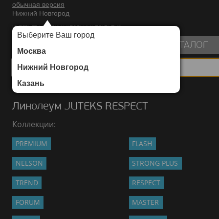
обычная версия
Нижний Новгород
ИНТЕРНЕТ-МАГАЗИН НАПОЛЬНЫХ ПОКРЫТИЙ
Выберите Ваш город
пуста
КАТАЛОГ
Москва
Нижний Новгород
Казань
Каталог
/
Линолеум
/
JUTEKS
/
RESPECT
Линолеум JUTEKS RESPECT
Коллекции:
PREMIUM
FLASH
NELSON
STRONG PLUS
TREND
RESPECT
FORUM
MASTER