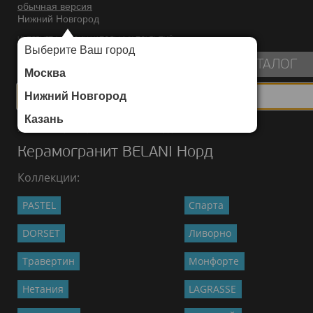
обычная версия
Нижний Новгород
ИНТЕРНЕТ-МАГАЗИН НАПОЛЬНЫХ ПОКРЫТИЙ
Выберите Ваш город
пуста
КАТАЛОГ
Москва
Нижний Новгород
Казань
Каталог
/
Керамогранит
/
BELANI
/
Норд
Керамогранит BELANI Норд
Коллекции:
PASTEL
Спарта
DORSET
Ливорно
Травертин
Монфорте
Нетания
LAGRASSE