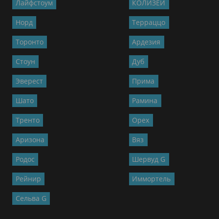
Лайфстоум
КОЛИЗЕЙ
Норд
Терраццо
Торонто
Ардезия
Стоун
Дуб
Эверест
Прима
Шато
Рамина
Тренто
Орех
Аризона
Вяз
Родос
Шервуд G
Рейнир
Иммортель
Сельва G