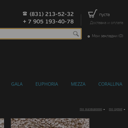
(831) 213-52-32
пуста
+ 7 905 193-40-78
Доставка и оплата
Мои закладки (0)
GALA
EUPHORIA
MEZZA
CORALLINA
по названию
по цене