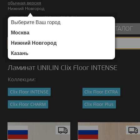
обычная версия
Нижний Новгород
ИНТЕРНЕТ-МАГАЗИН НАПОЛЬНЫХ ПОКРЫТИЙ
Выберите Ваш город
пуста
КАТАЛОГ
Москва
Нижний Новгород
Казань
Каталог
/
Ламинат
/
UNILIN
/
Clix Floor INTENSE
Ламинат UNILIN Clix Floor INTENSE
Коллекции:
Clix Floor INTENSE
Clix Floor EXTRA
Clix Floor CHARM
Clix Floor Plus