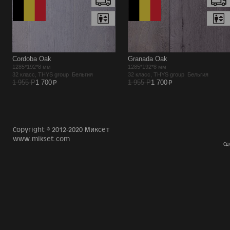
Cordoba Oak
Granada Oak
1285*192*8 мм
1285*192*8 мм
32 класс, THYS group Бельгия
32 класс, THYS group Бельгия
p
p
1 955 Р
1 700
1 955 Р
1 700
Copyright © 2012-2020 Миксет
www.mikset.com
Сд