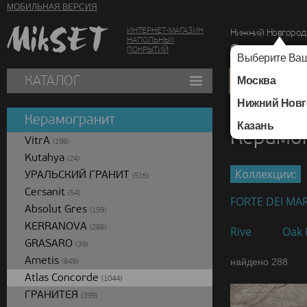
МОБИЛЬНАЯ ВЕРСИЯ
ИНТЕРНЕТ-МАГАЗИН
Нижний Новгород
НАПОЛЬНЫХ
г. Нижний Новг
ПОКРЫТИЙ
Выберите Ваш
КАТАЛОГ
Москва
Нижний Новг
Каталог
/
Керамогра
Керамогранит
Казань
Керамог
VitrA
(198)
Kutahya
(24)
Коллекции:
УРАЛЬСКИЙ ГРАНИТ
(516)
Cersanit
(54)
FORTE DEI MA
Absolut Gres
(159)
KERRANOVA
(288)
Rive
Oak 
GRASARO
(39)
Ametis
найдено 288
(849)
Atlas Concorde
(1044)
ГРАНИТЕЯ
(399)