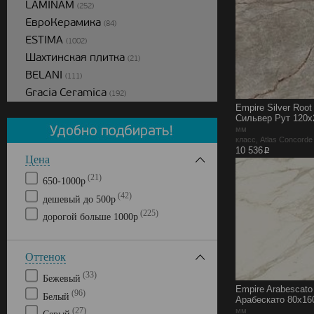
LAMINAM
(252)
ЕвроКерамика
(84)
ESTIMA
(1002)
Шахтинская плитка
(21)
BELANI
(111)
Gracia Ceramica
(192)
Empire Silver Roo
Сильвер Рут 120x
мм
класс, Atlas Concord
p
10 536
Цена
(21)
650-1000р
(42)
дешевый до 500р
(225)
дорогой больше 1000р
Оттенок
(33)
Бежевый
Empire Arabescato
(96)
Белый
Арабескато 80x16
мм
(27)