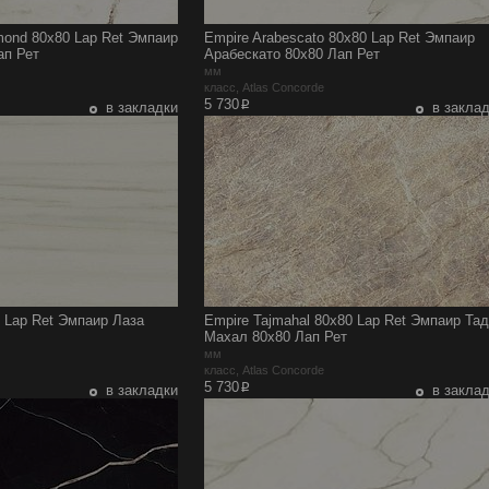
mond 80x80 Lap Ret Эмпаир
Empire Arabescato 80x80 Lap Ret Эмпаир
ап Рет
Арабескато 80x80 Лап Рет
мм
e
класс, Atlas Concorde
p
5 730
в закладки
в закла
0 Lap Ret Эмпаир Лаза
Empire Tajmahal 80x80 Lap Ret Эмпаир Та
Махал 80x80 Лап Рет
мм
e
класс, Atlas Concorde
p
5 730
в закладки
в закла