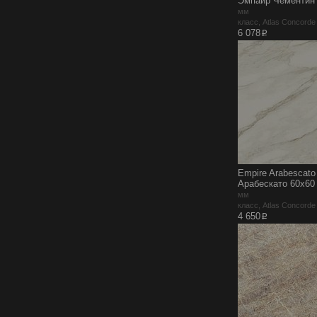
Эмпаир Чементин 
мм
класс, Atlas Concord
p
6 078
Empire Arabescato
Арабескато 60x60
мм
класс, Atlas Concord
p
4 650