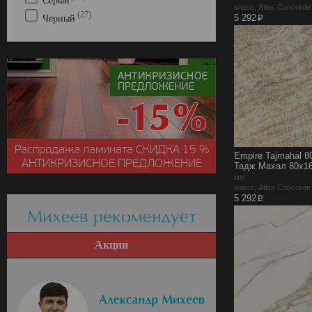
Серый
класс, Atlas Concord
(27)
p
5 292
Черный
Распродажа ламината
СКИДКА
15 %
Empire Tajmahal 8
АНТИКРИЗИСНОЕ ПРЕДЛОЖЕНИЕ
Тадж Махал 80x16
мм
класс, Atlas Concord
p
5 292
Михеев рекомендует
Акции