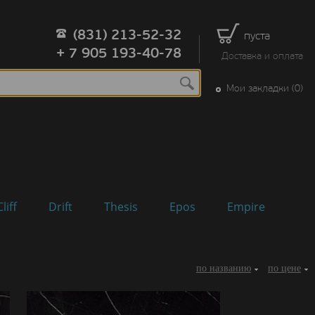
(831) 213-52-32
пуста
+ 7 905 193-40-78
Доставка и оплата
Мои закладки (0)
Cliff
Drift
Thesis
Epos
Empire
по названию
по цене