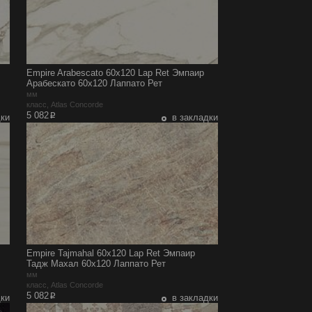
Empire Arabescato 60x120 Lap Ret Эмпаир
Арабескато 60x120 Лаппато Рет
мм
класс, Atlas Concorde
p
5 082
дки
в закладки
Empire Tajmahal 60x120 Lap Ret Эмпаир
Тадж Махал 60x120 Лаппато Рет
мм
класс, Atlas Concorde
p
5 082
дки
в закладки