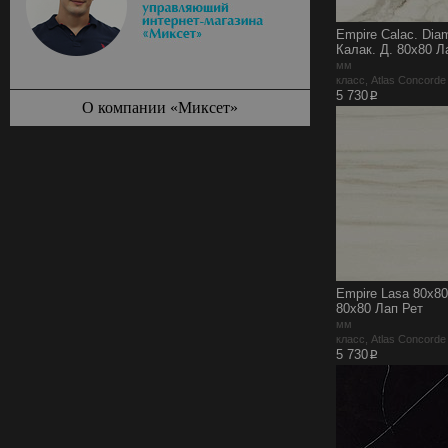
Empire Calac. Dia
Калак. Д. 80x80 Л
мм
класс, Atlas Concord
p
5 730
О компании «Миксет»
Empire Lasa 80x8
80x80 Лап Рет
мм
класс, Atlas Concord
p
5 730