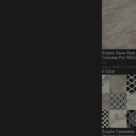
Empire Silver Roo
Сильвер Рут 60x1
мм
класс, Atlas Concord
p
5 532
Empire Cementine 