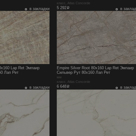
e
класс, Atlas Concorde
p
5 292
в закладки
в закла
0x160 Lap Ret Эмпаир
Empire Silver Root 80x160 Lap Ret Эмпаир
0 Лап Рет
Сильвер Рут 80x160 Лап Рет
мм
e
класс, Atlas Concorde
p
6 648
в закладки
в закла