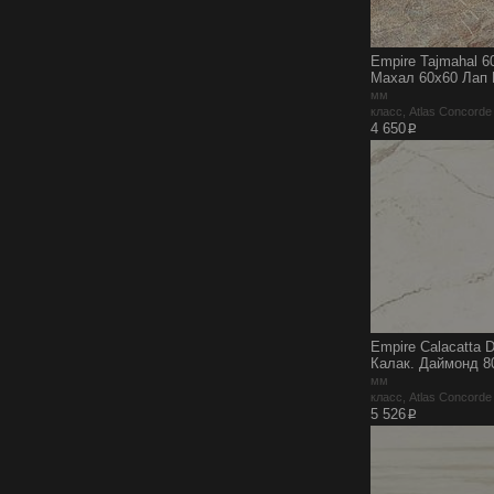
Empire Tajmahal 6
Махал 60x60 Лап 
мм
класс, Atlas Concord
p
4 650
Empire Calacatta 
Калак. Даймонд 8
мм
класс, Atlas Concord
p
5 526