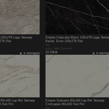
t 120x278 Lapp Эмпаир
Empire Calacatta Black 120x278 Lapp Эмпа
278 Лап
Калак. Блэк 120x278 Лап
мм
e
класс, Atlas Concorde
p
10 536
в закладки
в закла
 80x160 Lap Ret Эмпаир
Empire Statuario 80x160 Lap Ret Эмпаир
0 Лап Рет
Статуарио 80x160 Лап Рет
мм