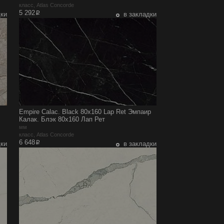
класс, Atlas Concorde
p
5 292
дки
в закладки
Empire Calac. Black 80x160 Lap Ret Эмпаир
Калак. Блэк 80x160 Лап Рет
мм
класс, Atlas Concorde
p
6 648
дки
в закладки