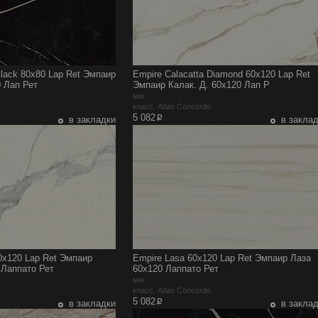
Black 80x80 Lap Ret Эмпаир
Empire Calacatta Diamond 60x120 Lap Ret
0 Лап Рет
Эмпаир Калак. Д. 60x120 Лап Р
мм
e
класс, Atlas Concorde
p
5 082
в закладки
в закла
60x120 Lap Ret Эмпаир
Empire Lasa 60x120 Lap Ret Эмпаир Лаза
 Лаппато Рет
60x120 Лаппато Рет
мм
e
класс, Atlas Concorde
p
5 082
в закладки
в закла