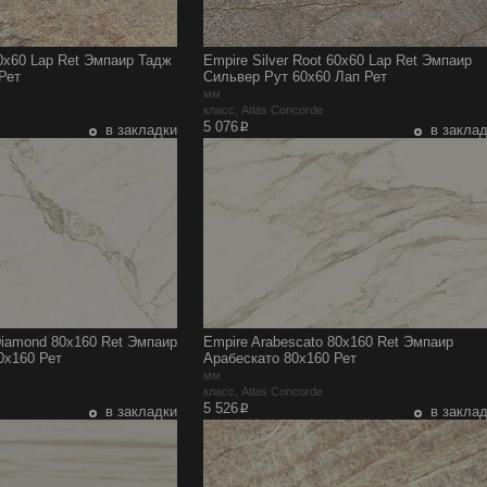
0x60 Lap Ret Эмпаир Тадж
Empire Silver Root 60x60 Lap Ret Эмпаир
Рет
Сильвер Рут 60x60 Лап Рет
мм
e
класс, Atlas Concorde
p
5 076
в закладки
в закла
Diamond 80x160 Ret Эмпаир
Empire Arabescato 80x160 Ret Эмпаир
0x160 Рет
Арабескато 80x160 Рет
мм
e
класс, Atlas Concorde
p
5 526
в закладки
в закла