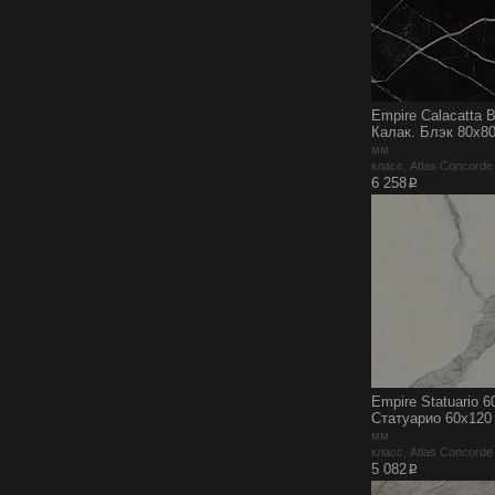
Empire Calacatta 
Калак. Блэк 80x8
мм
класс, Atlas Concord
p
6 258
Empire Statuario 
Статуарио 60x120
мм
класс, Atlas Concord
p
5 082