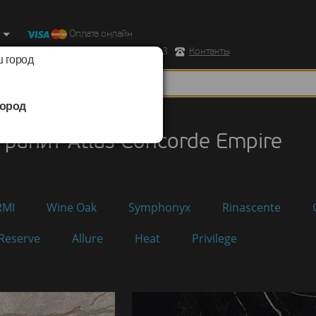
Оплата онлайн
ород, Ул. Республиканская д.43 корпус 3
Контакты
 город
ород
нит
/
Atlas Concorde
/
Empire
ранит Atlas Concorde Empire
RMI
Wine Oak
Symphonyx
Rinascente
Reserve
Allure
Heat
Privilege