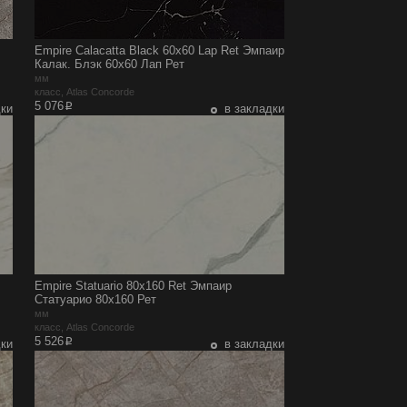
Empire Calacatta Black 60x60 Lap Ret Эмпаир
Калак. Блэк 60x60 Лап Рет
мм
класс, Atlas Concorde
p
5 076
дки
в закладки
Empire Statuario 80x160 Ret Эмпаир
Статуарио 80x160 Рет
мм
класс, Atlas Concorde
p
5 526
дки
в закладки