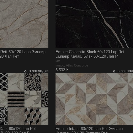
t Rett 60x120 Lapp Эмпаир
Empire Calacatta Black 60x120 Lap Ret
20 Лап Рет
Эмпаир Калак. Блэк 60x120 Лап Р
мм
e
класс, Atlas Concorde
p
5 532
в закладки
в закла
Dark 60x120 Lap Ret
Empire Intarsi 60x120 Lap Ret Эмпаир