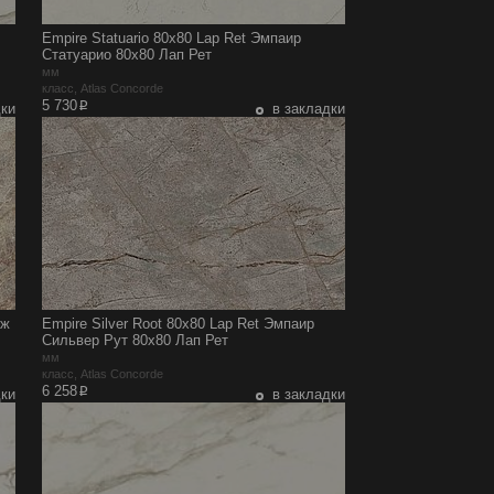
Empire Statuario 80x80 Lap Ret Эмпаир
Статуарио 80x80 Лап Рет
мм
класс, Atlas Concorde
p
5 730
дки
в закладки
дж
Empire Silver Root 80x80 Lap Ret Эмпаир
Сильвер Рут 80x80 Лап Рет
мм
класс, Atlas Concorde
p
6 258
дки
в закладки