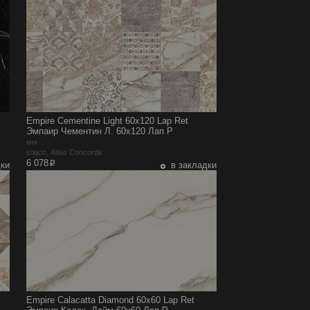
Empire Cementine Light 60x120 Lap Ret
Эмпаир Чементин Л. 60x120 Лап Р
мм
класс, Atlas Concorde
p
6 078
дки
в закладки
Empire Calacatta Diamond 60x60 Lap Ret