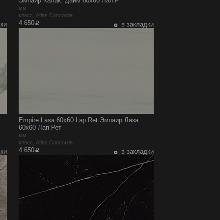
Эмпаир Калак. Дайм 60x60 Лап Р
мм
класс, Atlas Concorde
p
4 650
дки
в закладки
Empire Lasa 60x60 Lap Ret Эмпаир Лаза
60x60 Лап Рет
мм
класс, Atlas Concorde
p
4 650
дки
в закладки