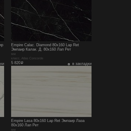
ир
Empire Calac. Diamond 80x160 Lap Ret
Эмпаир Калак. Д. 80x160 Лап Рет
мм
класс, Atlas Concorde
p
5 820
дки
в закладки
Empire Lasa 80x160 Lap Ret Эмпаир Лаза
80x160 Лап Рет
мм