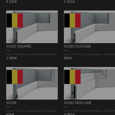
p
p
4 120
1 541
SX163 SQUARE
SX183 CASCADE
мм
мм
класс, Плинтус дюрополимер Бельгия
класс, Плинтус дюрополимер Бельгия
p
p
1 090
845
SX159
SX181 HIGH LINE
мм
мм
класс, Плинтус дюрополимер Бельгия
класс, Плинтус дюрополимер Бельгия
p
p
979
4 082