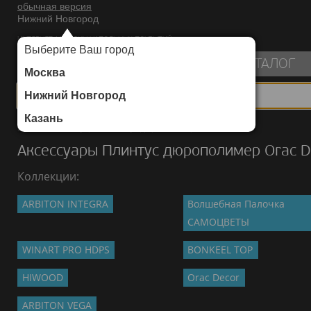
обычная версия
Нижний Новгород
ИНТЕРНЕТ-МАГАЗИН НАПОЛЬНЫХ ПОКРЫТИЙ
Выберите Ваш город
пуста
КАТАЛОГ
Москва
Нижний Новгород
Казань
Каталог
/
Аксессуары
/
Плинтус дюрополимер
/
Orac Decor
Аксессуары Плинтус дюрополимер Orac D
Коллекции:
ARBITON INTEGRA
Волшебная Палочка
САМОЦВЕТЫ
WINART PRO HDPS
BONKEEL TOP
HIWOOD
Orac Decor
ARBITON VEGA