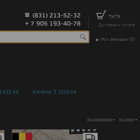
(831) 213-52-32
пуста
+ 7 905 193-40-78
Доставка и оплата
Мои закладки (0)
d 832 V4
X-treme .T 1233 V4
по названию
по цене