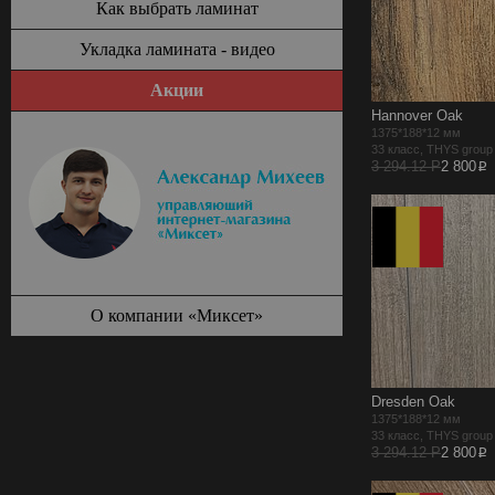
Как выбрать ламинат
Укладка ламината - видео
Акции
Hannover Oak
1375*188*12 мм
33 класс, THYS grou
p
3 294.12 Р
2 800
О компании «Миксет»
Dresden Oak
1375*188*12 мм
33 класс, THYS grou
p
3 294.12 Р
2 800