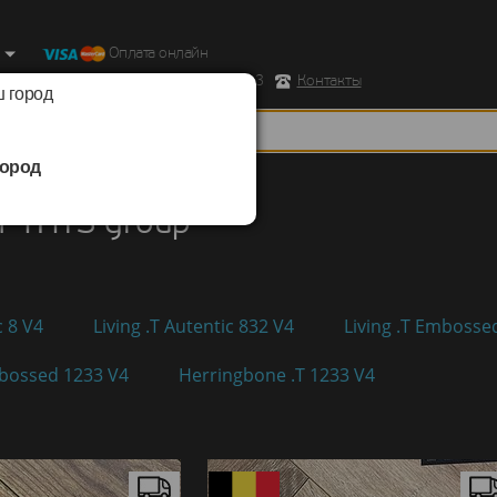
Оплата онлайн
ород, Ул. Республиканская д.43 корпус 3
Контакты
 город
ород
THYS group
 THYS group
c 8 V4
Living .T Autentic 832 V4
Living .T Embosse
bossed 1233 V4
Herringbone .T 1233 V4