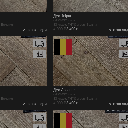
Дуб Jaipur
640*143*12 мм
p Бельгия
33 класс, THYS group Бельгия
p
4 000 Р
3 400
в закладки
в закла
Дуб Alicante
640*143*12 мм
p Бельгия
33 класс, THYS group Бельгия
p
4 000 Р
3 400
в закладки
в закла