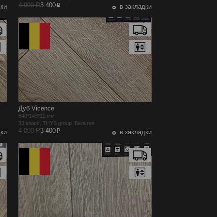
p
4 000 Р
3 400
дки
в закладки
Дуб Vicence
640*143*12 мм
33 класс, THYS group Бельгия
p
4 000 Р
3 400
дки
в закладки