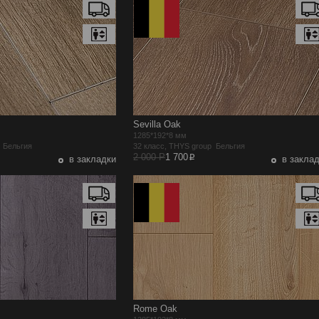
Sevilla Oak
1285*192*8 мм
p Бельгия
32 класс, THYS group Бельгия
p
2 000 Р
1 700
в закладки
в закла
Rome Oak