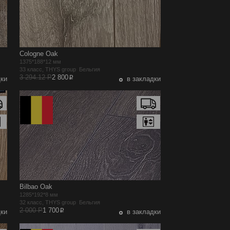
Cologne Oak
1375*188*12 мм
33 класс, THYS group Бельгия
p
3 294.12 Р
2 800
дки
в закладки
Bilbao Oak
1285*192*8 мм
32 класс, THYS group Бельгия
p
2 000 Р
1 700
дки
в закладки