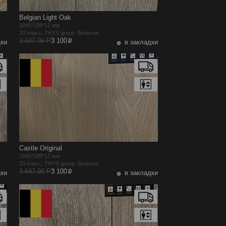
Belgian Light Oak
1845*188*12 мм
33 класс, THYS group Бельгия
p
3 647.06 Р
3 100
дки
в закладки
Castle Original
1845*188*12 мм
33 класс, THYS group Бельгия
p
3 647.06 Р
3 100
дки
в закладки