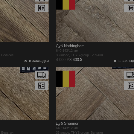
Дуб Nothingham
640*143*12 мм
p Бельгия
33 класс, THYS group Бельгия
p
4 000 Р
3 400
в закладки
в закла
Дуб Shannon
640*143*12 мм
p Бельгия
33 класс, THYS group Бельгия