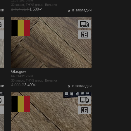
1285*192*8 мм
32 класс, THYS group Бельгия
p
1 764.71 Р
1 500
дки
в закладки
Glasgow
640*143*12 мм
33 класс, THYS group Бельгия
p
4 000 Р
3 400
дки
в закладки