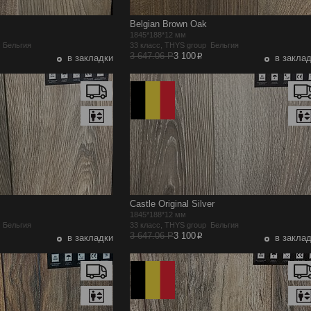
Belgian Brown Oak
1845*188*12 мм
p Бельгия
33 класс, THYS group Бельгия
p
3 647.06 Р
3 100
в закладки
в закла
Castle Original Silver
1845*188*12 мм
p Бельгия
33 класс, THYS group Бельгия
p
3 647.06 Р
3 100
в закладки
в закла