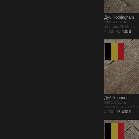
Дуб Nothingham
640*143*12 мм
33 класс, THYS grou
p
4 000 Р
3 400
Дуб Shannon
640*143*12 мм
33 класс, THYS grou
p
4 000 Р
3 400