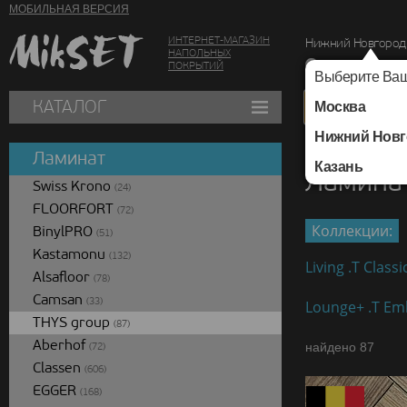
МОБИЛЬНАЯ ВЕРСИЯ
ИНТЕРНЕТ-МАГАЗИН
Нижний Новгород
НАПОЛЬНЫХ
г. Нижний Новг
ПОКРЫТИЙ
Выберите Ваш
КАТАЛОГ
Москва
Нижний Новг
Каталог
/
Ламинат
/
Ламинат
Казань
Ламинат
Swiss Krono
(24)
FLOORFORT
(72)
Коллекции:
BinylPRO
(51)
Kastamonu
(132)
Living .T Classi
Alsafloor
(78)
Camsan
(33)
Lounge+ .T Em
THYS group
(87)
Aberhof
найдено 87
(72)
Classen
(606)
EGGER
(168)