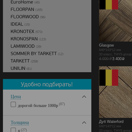
EuroHome
(45)
FLOORPAN
(165)
FLOORWOOD
(96)
IDEAL
(15)
KRONOTEX
(573)
KRONOSPAN
(123)
Glasgow
LAMIWOOD
(39)
640*143*12 мм
SOMMER BY TARKETT
(12)
33 класс, THYS grou
p
4 000 Р
3 400
TARKETT
(258)
UNILIN
(81)
Цена
(87)
дорогой больше 1000р
Дуб Waterford
Толщина
640*143*12 мм
(27)
33 класс, THYS grou
8