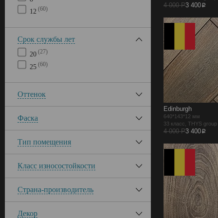
p
4 000 Р
3 400
(60)
12
Срок службы лет
(27)
20
(60)
25
Оттенок
Edinburgh
640*143*12 мм
Фаска
33 класс, THYS grou
p
4 000 Р
3 400
Тип помещения
Класс износостойкости
Страна-производитель
Декор