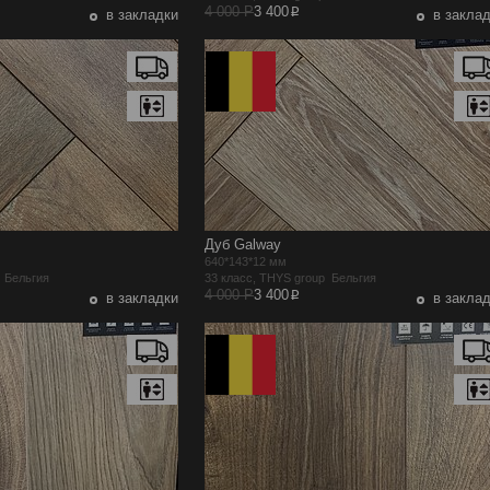
p
4 000 Р
3 400
в закладки
в закла
Дуб Galway
640*143*12 мм
p Бельгия
33 класс, THYS group Бельгия
p
4 000 Р
3 400
в закладки
в закла