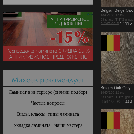
Belgian Beige Oak
1845*188*12 мм
33 класс, THYS grou
p
3 647.06 Р
3 100
Распродажа ламината
СКИДКА
15 %
АНТИКРИЗИСНОЕ ПРЕДЛОЖЕНИЕ
Михеев рекомендует
Bergen Oak Grey
Ламинат в интерьере (онлайн подбор)
1845*188*12 мм
33 класс, THYS grou
p
3 647.06 Р
3 100
Частые вопросы
Виды, классы, типы ламината
Укладка ламината - наши мастера