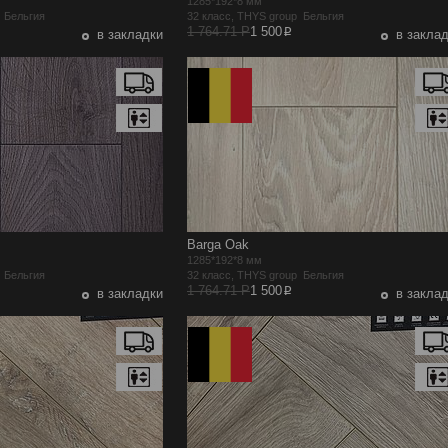
1285*192*8 мм
p Бельгия
32 класс, THYS group Бельгия
p
1 764.71 Р
1 500
в закладки
в закла
Barga Oak
1285*192*8 мм
p Бельгия
32 класс, THYS group Бельгия
p
1 764.71 Р
1 500
в закладки
в закла