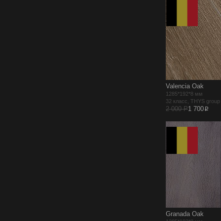
Valencia Oak
1285*192*8 мм
32 класс, THYS grou
p
2 000 Р
1 700
Granada Oak