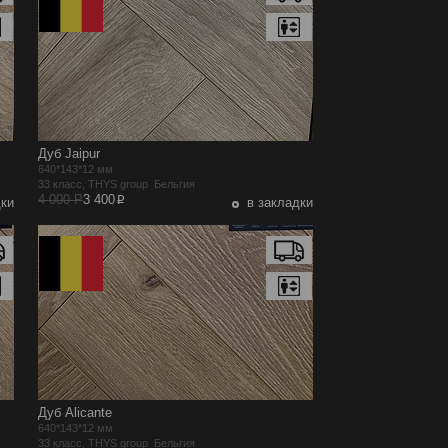
Дуб Jaipur
640*143*12 мм
33 класс, THYS group Бельгия
p
4 000 Р
3 400
дки
в закладки
Дуб Alicante
640*143*12 мм
33 класс, THYS group Бельгия