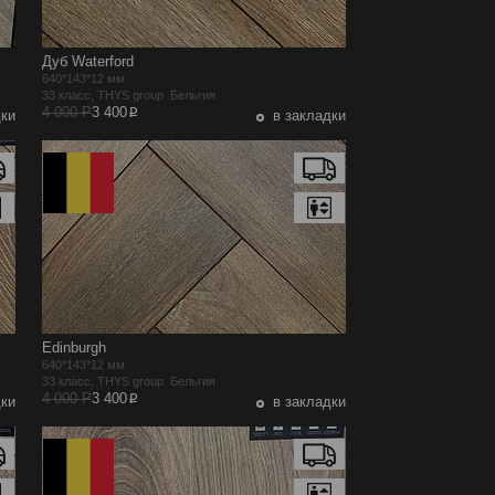
Дуб Waterford
640*143*12 мм
33 класс, THYS group Бельгия
p
4 000 Р
3 400
дки
в закладки
Edinburgh
640*143*12 мм
33 класс, THYS group Бельгия
p
4 000 Р
3 400
дки
в закладки