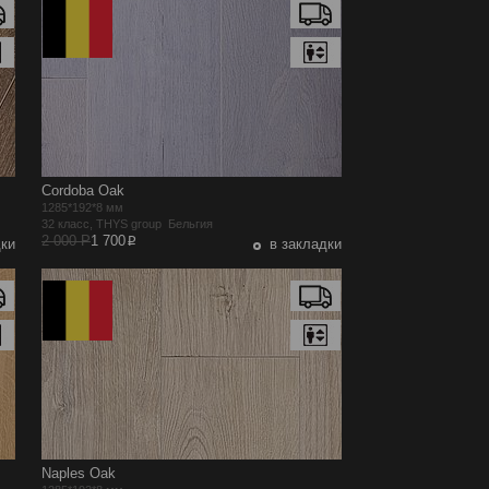
Cordoba Oak
1285*192*8 мм
32 класс, THYS group Бельгия
p
2 000 Р
1 700
дки
в закладки
Naples Oak