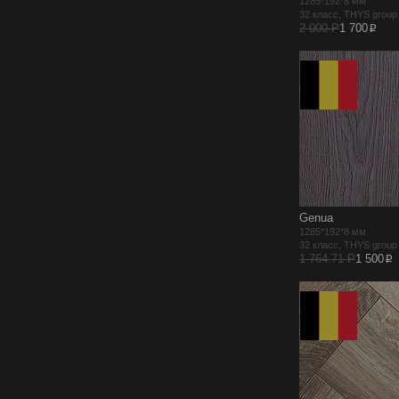
1285*192*8 мм
32 класс, THYS grou
p
2 000 Р
1 700
Genua
1285*192*8 мм
32 класс, THYS grou
p
1 764.71 Р
1 500