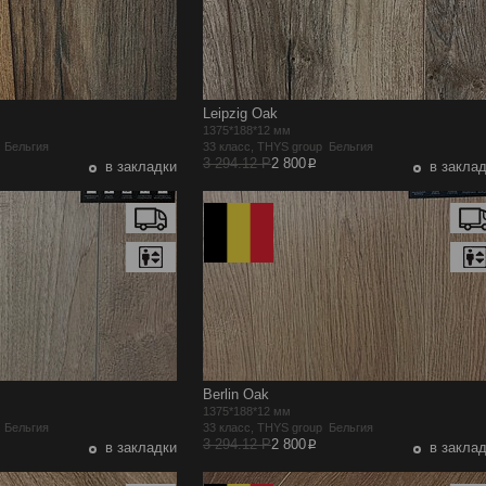
Leipzig Oak
1375*188*12 мм
p Бельгия
33 класс, THYS group Бельгия
p
3 294.12 Р
2 800
в закладки
в закла
Berlin Oak
1375*188*12 мм
p Бельгия
33 класс, THYS group Бельгия
p
3 294.12 Р
2 800
в закладки
в закла