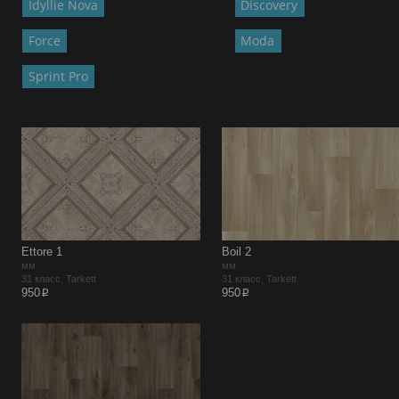
Idyllie Nova
Discovery
Force
Moda
Sprint Pro
Ettore 1
Boil 2
мм
мм
31 класс, Tarkett
31 класс, Tarkett
p
p
950
950