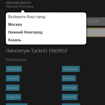
обычная версия
Нижний Новгород
ИНТЕРНЕТ-МАГАЗИН НАПОЛЬНЫХ ПОКРЫТИЙ
Выберите Ваш город
пуста
КАТАЛОГ
Москва
Нижний Новгород
Казань
Каталог
/
Линолеум
/
Tarkett
/
ENERGY
Линолеум Tarkett ENERGY
Коллекции:
ENERGY
Gladiator
Favorit
Evropa
Galaxy
Prestige
Caprice
Admiral