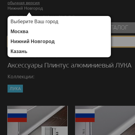
обычная версия
Нижний Новгород
ИНТЕРНЕТ-МАГАЗИН НАПОЛЬНЫХ ПОКРЫТИЙ
Выберите Ваш город
пуста
КАТАЛОГ
Москва
Нижний Новгород
Казань
Каталог
/
Аксессуары
/
Плинтус алюминиевый
/
ЛУКА
Аксессуары Плинтус алюминиевый ЛУКА
Коллекции:
ЛУКА