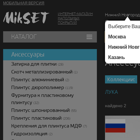
МОБИЛЬНАЯ ВЕРСИЯ
ИНТЕРНЕТ-МАГАЗИН
Нижний Новгород
НАПОЛЬНЫХ
г. Нижний Новг
ПОКРЫТИЙ
Выберите Ваш
КАТАЛОГ
Москва
Нижний Новг
Каталог
/
Аксессуар
Аксессуары
Казань
Аксесс
Затирка для плитки
(28)
Скотч металлизированный
(1)
Коллекции:
Плинтус алюминиевый
(2)
Плинтус дюрополимер
(119)
ЛУКА
Фурнитура к пластиковому
плинтусу
(32)
найдено 2
Плинтус шпонированный
(55)
Плинтус пластиковый
(206)
Крепления для плинтуса МДФ
(7)
Гидроизоляция
(2)