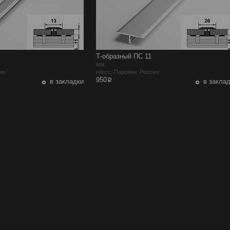
Т-образный ПС 11
мм
ия
класс, Порожки Россия
p
950
в закладки
в закла