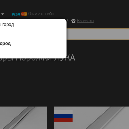
Оплата онлайн
ород, Ул. Республиканская д.43 корпус 3
Контакты
 город
ород
ы
/
Порожки
/
ЛУКА
уары Порожки ЛУКА