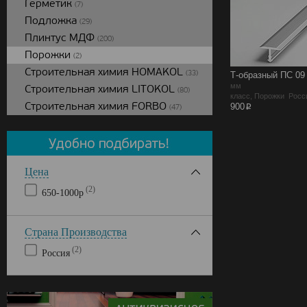
Герметик
(7)
Подложка
(29)
Плинтус МДФ
(200)
Порожки
(2)
Строительная химия HOMAKOL
(33)
Т-образный ПС 09
мм
Строительная химия LITOKOL
(80)
класс, Порожки Росс
Строительная химия FORBO
p
900
(47)
Цена
(2)
650-1000р
Страна Производства
(2)
Россия