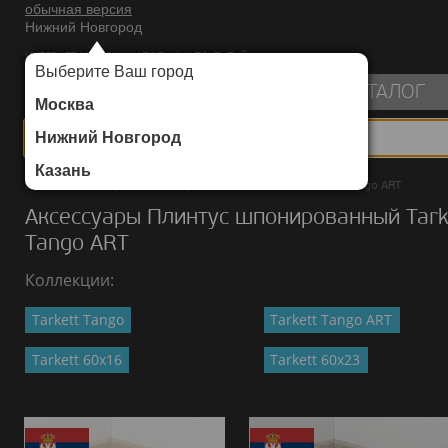
обычная версия
Нижний Новгород
ИНТЕРНЕТ-МАГАЗИН НАПОЛЬНЫХ ПОКРЫТИЙ
Выберите Ваш город
пуста
КАТАЛОГ
Москва
Нижний Новгород
Казань
Каталог
/
Аксессуары
/
Плинтус шпонированный
/
Tarkett Tango ART
Аксессуары Плинтус шпонированный Tark
Tango ART
Коллекции:
Tarkett Tango
Tarkett Tango ART
Tarkett 60х16
Tarkett 60х23