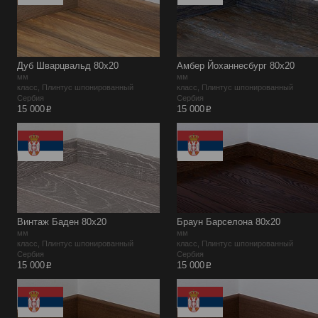
Дуб Шварцвальд 80х20
Амбер Йоханнесбург 80х20
мм
мм
класс, Плинтус шпонированный
класс, Плинтус шпонированный
Сербия
Сербия
p
p
15 000
15 000
Винтаж Баден 80х20
Браун Барселона 80х20
мм
мм
класс, Плинтус шпонированный
класс, Плинтус шпонированный
Сербия
Сербия
p
p
15 000
15 000