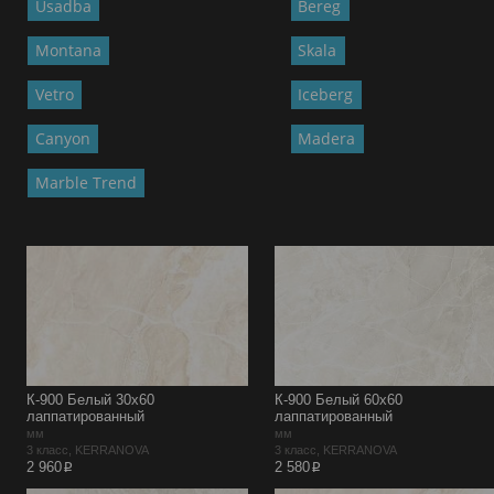
Usadba
Bereg
Montana
Skala
Vetro
Iceberg
Canyon
Madera
Marble Trend
К-900 Белый 30х60
К-900 Белый 60х60
лаппатированный
лаппатированный
мм
мм
3 класс, KERRANOVA
3 класс, KERRANOVA
p
p
2 960
2 580