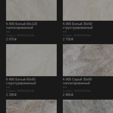
К-900 Белый 60х120
К-900 Белый 30х60
лаппатированный
структурированный
мм
мм
3 класс, KERRANOVA
4 класс, KERRANOVA
p
p
2 870
2 700
К-900 Белый 60х60
К-905 Серый 30х60
структурированный
лаппатированный
мм
мм
4 класс, KERRANOVA
3 класс, KERRANOVA
p
p
2 290
2 960