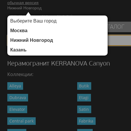
обычная версия
Нижний Новгород
ИНТЕРНЕТ-МАГАЗИН НАПОЛЬНЫХ ПОКРЫТИЙ
Выберите Ваш город
пуста
КАТАЛОГ
Москва
Нижний Новгород
Казань
Каталог
/
Керамогранит
/
KERRANOVA
/
Canyon
Керамогранит KERRANOVA Canyon
Коллекции:
Alleya
Butik
Dubrava
Etagi
Elevator
Satin
Central park
Fabrika