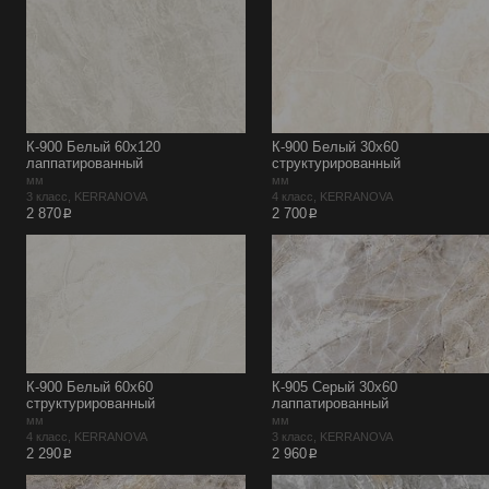
К-900 Белый 60х120
К-900 Белый 30х60
лаппатированный
структурированный
мм
мм
3 класс, KERRANOVA
4 класс, KERRANOVA
p
p
2 870
2 700
К-900 Белый 60х60
К-905 Серый 30х60
структурированный
лаппатированный
мм
мм
4 класс, KERRANOVA
3 класс, KERRANOVA
p
p
2 290
2 960