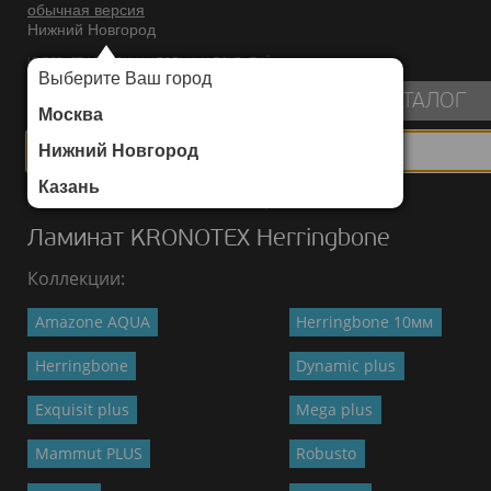
обычная версия
Нижний Новгород
ИНТЕРНЕТ-МАГАЗИН НАПОЛЬНЫХ ПОКРЫТИЙ
Выберите Ваш город
пуста
КАТАЛОГ
Москва
Нижний Новгород
Казань
Каталог
/
Ламинат
/
KRONOTEX
/
Herringbone
Ламинат KRONOTEX Herringbone
Коллекции:
Amazone AQUA
Herringbone 10мм
Herringbone
Dynamic plus
Exquisit plus
Mega plus
Mammut PLUS
Robusto