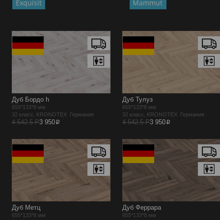
Exquisit
Mammut
Дуб Бордо h
Дуб Тулуз
655*133*8 мм
655*133*8 мм
32 класс, KRONOTEX Германия
32 класс, KRONOTEX Германия
p
p
4 542.5 Р
3 950
4 542.5 Р
3 950
Дуб Метц
Дуб Феррара
655*133*8 мм
655*133*8 мм