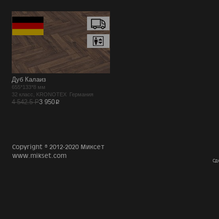
Дуб Калаиз
655*133*8 мм
32 класс, KRONOTEX Германия
p
4 542.5 Р
3 950
Copyright © 2012-2020 Миксет
www.mikset.com
Сд