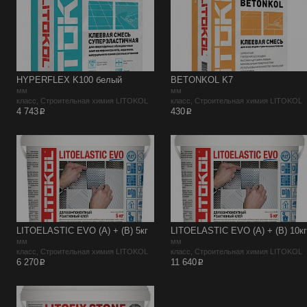
HYPERFLEX K100 белый
BETONKOL K7
мм
мм
класс, Строительная химия LITOKOL
класс, Строительная химия LITOKOL
p
p
4 743
430
LITOELASTIC EVO (A) + (В) 5кг
LITOELASTIC EVO (A) + (В) 10кг
мм
мм
класс, Строительная химия LITOKOL
класс, Строительная химия LITOKOL
p
p
6 270
11 640