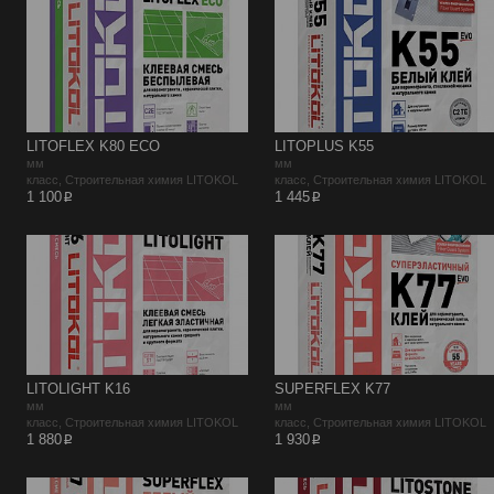
LITOFLEX K80 ECO
LITOPLUS K55
мм
мм
класс, Строительная химия LITOKOL
класс, Строительная химия LITOKOL
p
p
1 100
1 445
LITOLIGHT K16
SUPERFLEX K77
мм
мм
класс, Строительная химия LITOKOL
класс, Строительная химия LITOKOL
p
p
1 880
1 930