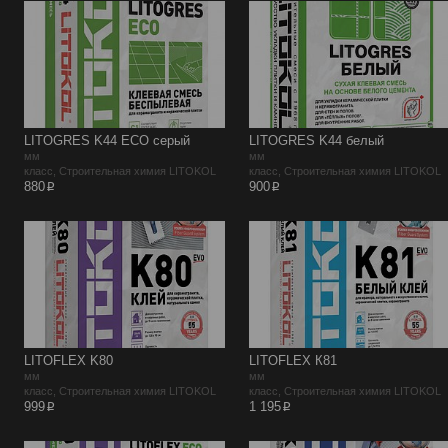
LITOGRES K44 ECO серый
LITOGRES K44 белый
мм
мм
класс, Строительная химия LITOKOL
класс, Строительная химия LITOKOL
p
p
880
900
LITOFLEX K80
LITOFLEX К81
мм
мм
класс, Строительная химия LITOKOL
класс, Строительная химия LITOKOL
p
p
999
1 195