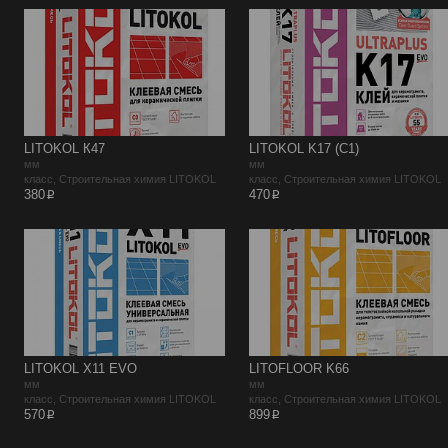
LITOKOL К47
LITOKOL K17 (C1)
мм
мм
класс, Строительная химия LITOKOL
класс, Строительная химия LITOKOL
p
p
380
470
LITOKOL X11 EVO
LITOFLOOR K66
мм
мм
класс, Строительная химия LITOKOL
класс, Строительная химия LITOKOL
p
p
570
899