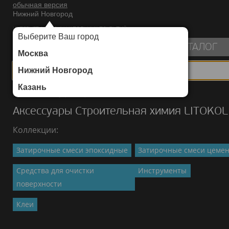
обычная версия
Нижний Новгород
ИНТЕРНЕТ-МАГАЗИН НАПОЛЬНЫХ ПОКРЫТИЙ
Выберите Ваш город
пуста
КАТАЛОГ
Москва
Нижний Новгород
Казань
Каталог
/
Аксессуары
/
Строительная химия LITOKOL
/
Клеи
Аксессуары Строительная химия LITOKOL
Коллекции:
Затирочные смеси эпоксидные
Затирочные смеси цеме
Средства для очистки
Инструменты
поверхности
Клеи