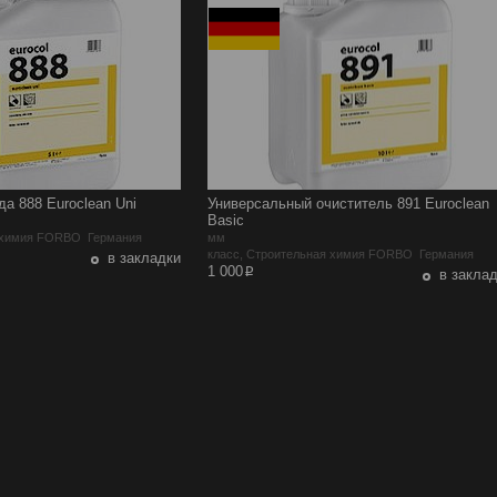
а 888 Euroclean Uni
Универсальный очиститель 891 Euroclean
Basic
я химия FORBO Германия
мм
класс, Строительная химия FORBO Германия
в закладки
p
1 000
в закла