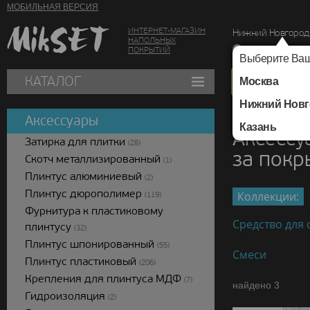
МОБИЛЬНАЯ ВЕРСИЯ
ИНТЕРНЕТ-МАГАЗИН
Нижний Новгород
НАПОЛЬНЫХ
г. Нижний Новг
ПОКРЫТИЙ
Выберите Ваш
КАТАЛОГ
Москва
Нижний Новг
Каталог
/
Аксессуар
Аксессуары
Казань
Аксессу
Затирка для плитки
(28)
за пок
Скотч металлизированный
(1)
Плинтус алюминиевый
(2)
Плинтус дюрополимер
Коллекции:
(119)
Фурнитура к пластиковому
Средство для 
плинтусу
(32)
Плинтус шпонированный
(55)
Смеси
Плинтус пластиковый
(206)
Крепления для плинтуса МДФ
(7)
найдено 3
Гидроизоляция
(2)