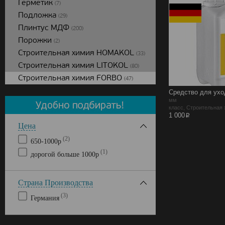
Герметик
(7)
Подложка
(29)
Плинтус МДФ
(200)
Порожки
(2)
Строительная химия HOMAKOL
(33)
Строительная химия LITOKOL
(80)
Строительная химия FORBO
(47)
Средство для уход
мм
класс, Строительна
p
1 000
Цена
(2)
650-1000р
(1)
дорогой больше 1000р
Страна Производства
(3)
Германия