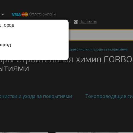
Оплата онлайн
ород, Ул. Республиканская д.43 корпус 3
Контакты
 город
ород
ы
/
Строительная химия FORBO
/
Средство для очистки и ухода за покрытиями
ары Строительная химия FORBO 
рытиями
очистки и ухода за покрытиями
Токопроводящие си