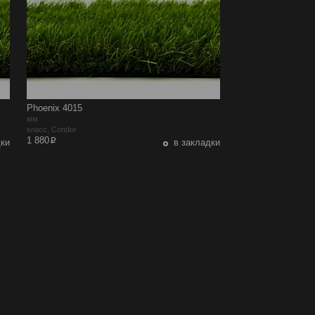
Phoenix 4015
мм
класс, Condor
p
1 880
дки
в закладки