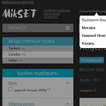
МОБИЛЬНАЯ ВЕРСИЯ
ИНТЕРНЕТ-МАГАЗИН
Нижний Новгород
НАПОЛЬНЫХ
г. Нижний Новг
ПОКРЫТИЙ
Выберите Ваш
КАТАЛОГ
Москва
Нижний Новг
Каталог
/
Искусстве
Искусственная трава
Казань
Искусст
Tarkett
(6)
Condor
(72)
Коллекции:
Vebe
(12)
Blossom 4020
Apollo 1811
Цена
(3)
дорогой больше 1000р
найдено 3
Ширина рулона