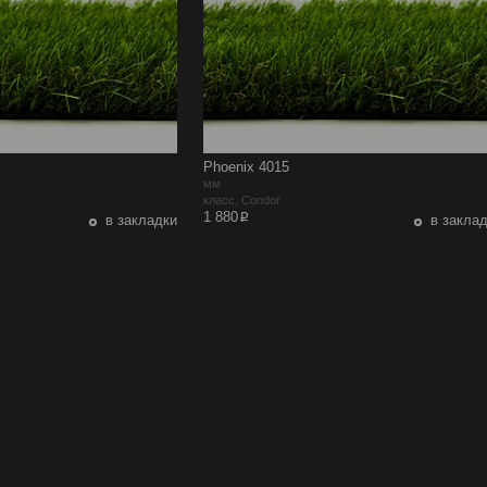
Phoenix 4015
мм
класс, Condor
p
1 880
в закладки
в закла