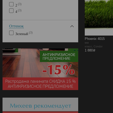
(3)
2
(3)
4
Оттенок
(3)
Зеленый
Phoenix 4015
мм
класс, Condor
p
1 880
Распродажа ламината
СКИДКА
15 %
АНТИКРИЗИСНОЕ ПРЕДЛОЖЕНИЕ
Михеев рекомендует