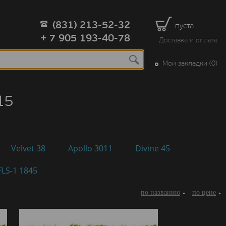
(831) 213-52-32
пуста
+ 7 905 193-40-78
Доставка и оплата
Мои закладки (0)
15
Velvet 38
Apollo 3011
Divine 45
FLS-1 1845
по названию
по цене