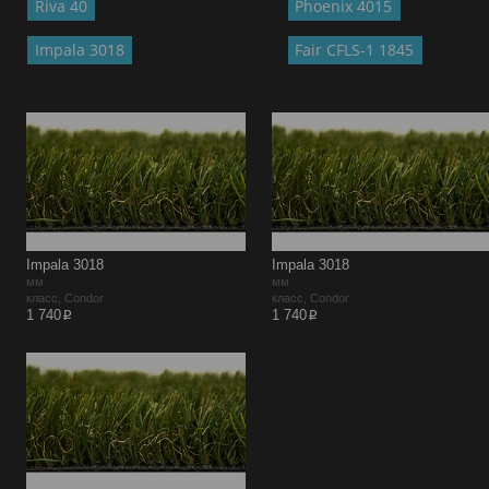
Riva 40
Phoenix 4015
Impala 3018
Fair CFLS-1 1845
Impala 3018
Impala 3018
мм
мм
класс, Condor
класс, Condor
p
p
1 740
1 740