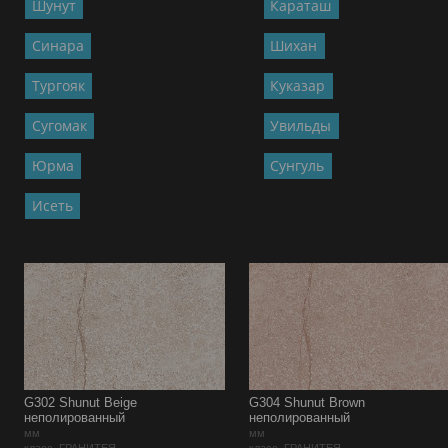
Шунут
Караташ
Синара
Шихан
Тургояк
Куказар
Сугомак
Увильды
Юрма
Сунгуль
Исеть
G302 Shunut Beige
G304 Shunut Brown
неполированный
неполированный
мм
мм