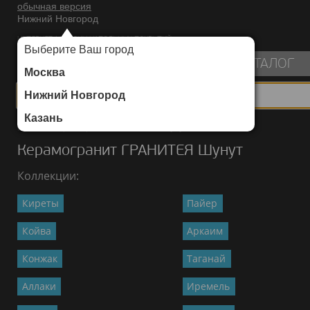
обычная версия
Нижний Новгород
ИНТЕРНЕТ-МАГАЗИН НАПОЛЬНЫХ ПОКРЫТИЙ
Выберите Ваш город
пуста
КАТАЛОГ
Москва
Нижний Новгород
Казань
Каталог
/
Керамогранит
/
ГРАНИТЕЯ
/
Шунут
Керамогранит ГРАНИТЕЯ Шунут
Коллекции:
Киреты
Пайер
Койва
Аркаим
Конжак
Таганай
Аллаки
Иремель