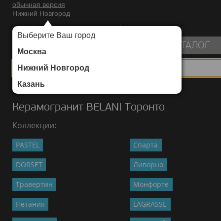
обычная версия
Нижний Новгород
ИНТЕРНЕТ-МАГАЗИН НАПОЛЬНЫХ ПОКРЫТИЙ
Выберите Ваш город
пуста
КАТАЛОГ
Москва
Нижний Новгород
Казань
Каталог
/
Керамогранит
/
BELANI
/
Торонто
Керамогранит BELANI Торонто
Коллекции:
PASTEL
Спарта
DORSET
Ливорно
Травертин
Монфорте
Нетания
LAGRASSE