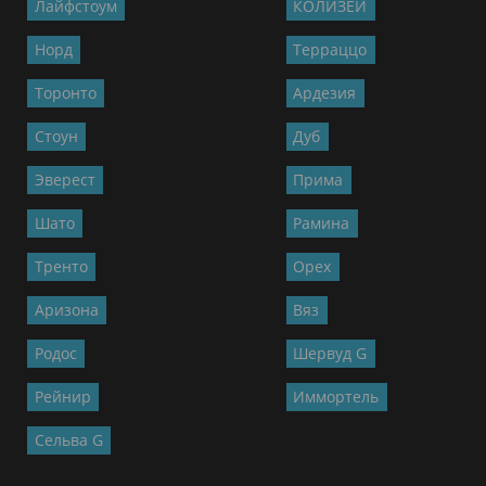
Лайфстоум
КОЛИЗЕЙ
Норд
Терраццо
Торонто
Ардезия
Стоун
Дуб
Эверест
Прима
Шато
Рамина
Тренто
Орех
Аризона
Вяз
Родос
Шервуд G
Рейнир
Иммортель
Сельва G