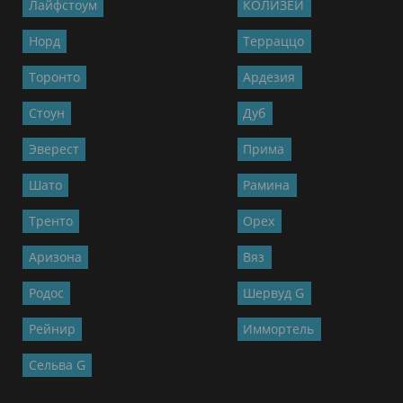
Лайфстоум
КОЛИЗЕЙ
Норд
Терраццо
Торонто
Ардезия
Стоун
Дуб
Эверест
Прима
Шато
Рамина
Тренто
Орех
Аризона
Вяз
Родос
Шервуд G
Рейнир
Иммортель
Сельва G