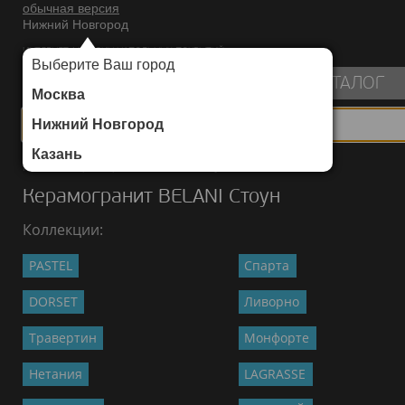
обычная версия
Нижний Новгород
ИНТЕРНЕТ-МАГАЗИН НАПОЛЬНЫХ ПОКРЫТИЙ
Выберите Ваш город
пуста
КАТАЛОГ
Москва
Нижний Новгород
Казань
Каталог
/
Керамогранит
/
BELANI
/
Стоун
Керамогранит BELANI Стоун
Коллекции:
PASTEL
Спарта
DORSET
Ливорно
Травертин
Монфорте
Нетания
LAGRASSE