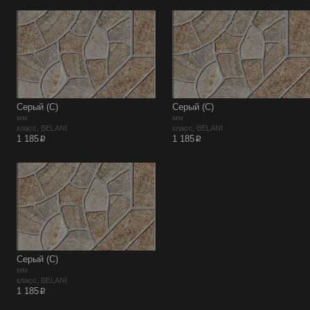
Серый (С)
Серый (С)
мм
мм
класс, BELANI
класс, BELANI
p
p
1 185
1 185
Серый (С)
мм
класс, BELANI
p
1 185