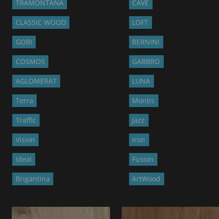
TRAMONTANA
CAVE
CLASSIC WOOD
LOFT
GOBI
BERNINI
COSMOS
GABBRO
AGLOMERAT
LUNA
Terra
Montis
Traffic
Jazz
Vision
Iron
Ideal
Fusion
Brigantina
ArtWood