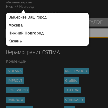
обычная версия
Нижний Новгород
ИНТЕРНЕТ-МАГАЗИН НАПОЛЬНЫХ ПОКРЫТИЙ
Выберите Ваш город
пуста
КАТАЛОГ
Москва
Нижний Новгород
Казань
Каталог
/
Керамогранит
/
ESTIMA
Керамогранит ESTIMA
Коллекции:
NOLANA
KRAFT WOOD
IMPROVE
Graffito
SOFT WOOD
TOTTORI
RAINBOW
STANDARD