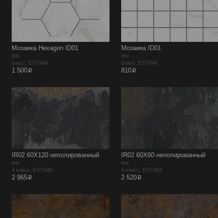
Мозаика Hexagon ID01
Мозаика ID01
мм
мм
класс, ESTIMA
класс, ESTIMA
p
p
1 500
810
IR02 60X120 неполированный
IR02 60X60 неполированный
мм
мм
4 класс, ESTIMA
4 класс, ESTIMA
p
p
2 965
2 520