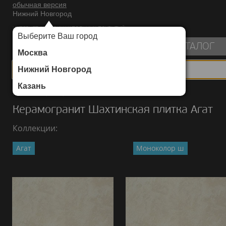
обычная версия
Нижний Новгород
ИНТЕРНЕТ-МАГАЗИН НАПОЛЬНЫХ ПОКРЫТИЙ
Выберите Ваш город
пуста
КАТАЛОГ
Москва
Нижний Новгород
Казань
Каталог
/
Керамогранит
/
Шахтинская плитка
/
Агат
Керамогранит Шахтинская плитка Агат
Коллекции:
Агат
Моноколор ш