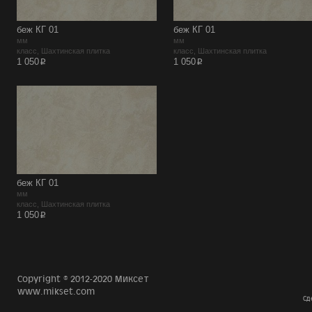
беж КГ 01
беж КГ 01
мм
мм
класс, Шахтинская плитка
класс, Шахтинская плитка
p
p
1 050
1 050
беж КГ 01
мм
класс, Шахтинская плитка
p
1 050
Copyright © 2012-2020 Миксет
www.mikset.com
Сд