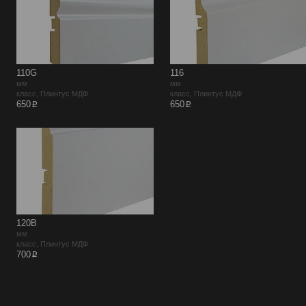
110G
116
мм
мм
класс, Плинтус МДФ
класс, Плинтус МДФ
p
p
650
650
120B
мм
класс, Плинтус МДФ
p
700