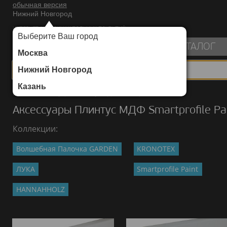
обычная версия
Нижний Новгород
ИНТЕРНЕТ-МАГАЗИН НАПОЛЬНЫХ ПОКРЫТИЙ
Выберите Ваш город
пуста
КАТАЛОГ
Москва
Нижний Новгород
Казань
Каталог
/
Аксессуары
/
Плинтус МДФ
/
Smartprofile Paint
Аксессуары Плинтус МДФ Smartprofile Pa
Коллекции:
Волшебная Палочка GARDEN
KRONOTEX
ЛУКА
Smartprofile Paint
HANNAHHOLZ