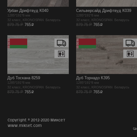
Урбан Дрифтвуд К040
Сильверсайд Дрифтвуд К039
1285*191*8 мм
1285*191*8 мм
32 класс, KRONOSPAN Беларусь
32 класс, KRONOSPAN Беларусь
p
p
879.75 Р
765
879.75 Р
765
Дуб Тоскана 8259
Дуб Торнадо К395
1285*191*8 мм
1285*191*8 мм
32 класс, KRONOSPAN Беларусь
32 класс, KRONOSPAN Беларусь
p
p
879.75 Р
765
879.75 Р
765
Copyright © 2012-2020 Миксет
www.mikset.com
Сд