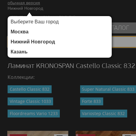
обычная версия
Нижний Новгород
ИНТЕРНЕТ-МАГАЗИН НАПОЛЬНЫХ ПОКРЫТИЙ
Выберите Ваш город
пуста
КАТАЛОГ
Москва
Нижний Новгород
Казань
Каталог
/
Ламинат
/
KRONOSPAN
/
Castello Classic 832
Ламинат KRONOSPAN Castello Classic 832
Коллекции:
Castello Classic 832
Super Natural Classic 833
Vintage Classic 1033
Forte 833
Floordreams Vario 1233
Variostep Classic 832