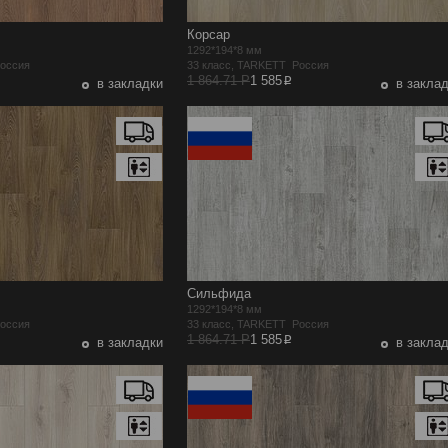
Корсар
1292*194*8 мм
Россия
33 класс, TARKETT Россия
p
1 864.71 Р
1 585
в закладки
в закла
Сильфида
1292*194*8 мм
Россия
33 класс, TARKETT Россия
p
1 864.71 Р
1 585
в закладки
в закла