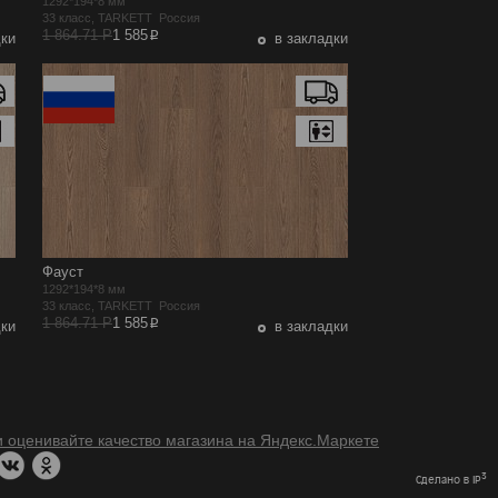
1292*194*8 мм
33 класс, TARKETT Россия
p
1 864.71 Р
1 585
дки
в закладки
Фауст
1292*194*8 мм
33 класс, TARKETT Россия
p
1 864.71 Р
1 585
дки
в закладки
3
Сделано в IP