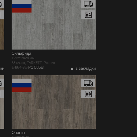
Сильфида
1292*194*8 мм
33 класс, TARKETT Россия
p
1 864.71 Р
1 585
дки
в закладки
Онегин