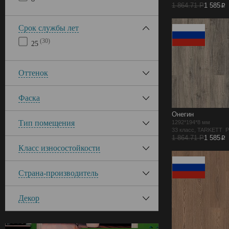
p
1 864.71 Р
1 585
Срок службы лет
(30)
25
Оттенок
Фаска
Онегин
Тип помещения
1292*194*8 мм
33 класс, TARKETT 
p
1 864.71 Р
1 585
Класс износостойкости
Страна-производитель
Декор