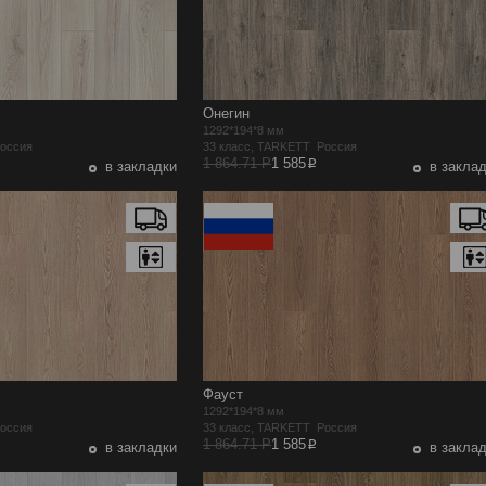
Онегин
1292*194*8 мм
Россия
33 класс, TARKETT Россия
p
1 864.71 Р
1 585
в закладки
в закла
Фауст
1292*194*8 мм
Россия
33 класс, TARKETT Россия
p
1 864.71 Р
1 585
в закладки
в закла