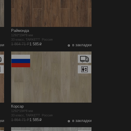
Раймонда
1292*194*8 мм
33 класс, TARKETT Россия
p
1 864.71 Р
1 585
дки
в закладки
Корсар
1292*194*8 мм
33 класс, TARKETT Россия
p
1 864.71 Р
1 585
дки
в закладки