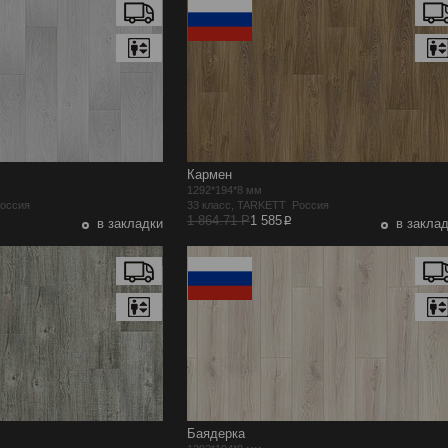
Кармен
1292*194*8 мм
Россия
33 класс, TARKETT Россия
p
1 864.71 Р
1 585
в закладки
в закла
Баядерка