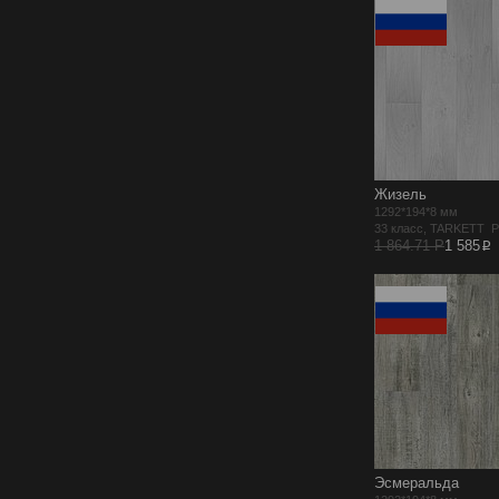
Жизель
1292*194*8 мм
33 класс, TARKETT 
p
1 864.71 Р
1 585
Эсмеральда