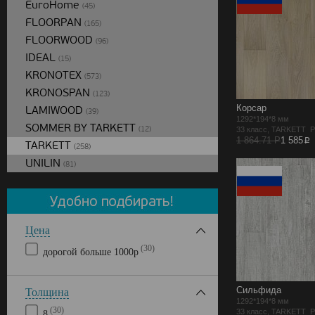
EuroHome
(45)
FLOORPAN
(165)
FLOORWOOD
(96)
IDEAL
(15)
KRONOTEX
(573)
KRONOSPAN
(123)
Корсар
LAMIWOOD
(39)
1292*194*8 мм
SOMMER BY TARKETT
(12)
33 класс, TARKETT 
p
1 864.71 Р
1 585
TARKETT
(258)
UNILIN
(81)
Цена
(30)
дорогой больше 1000р
Сильфида
Толщина
1292*194*8 мм
(30)
33 класс, TARKETT 
8