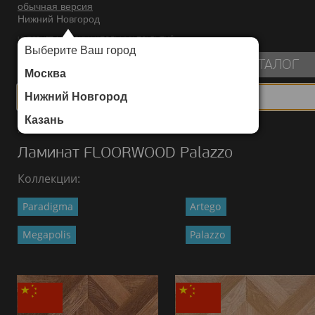
обычная версия
Нижний Новгород
ИНТЕРНЕТ-МАГАЗИН НАПОЛЬНЫХ ПОКРЫТИЙ
Выберите Ваш город
пуста
КАТАЛОГ
Москва
Нижний Новгород
Казань
Каталог
/
Ламинат
/
FLOORWOOD
/
Palazzo
Ламинат FLOORWOOD Palazzo
Коллекции:
Paradigma
Artego
Megapolis
Palazzo