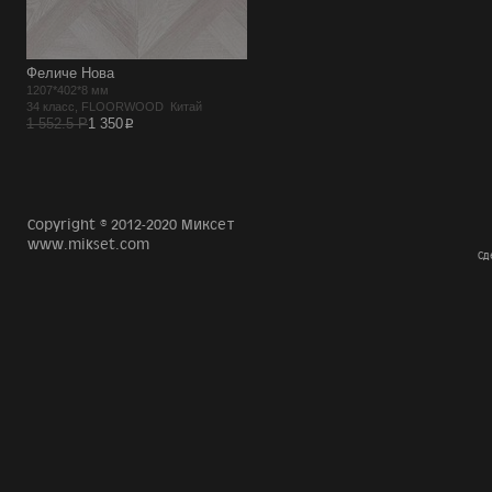
Феличе Нова
1207*402*8 мм
34 класс, FLOORWOOD Китай
p
1 552.5 Р
1 350
Copyright © 2012-2020 Миксет
www.mikset.com
Сд