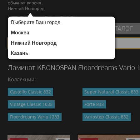
обычная версия
Нижний Новгород
ИНТЕРНЕТ-МАГАЗИН НАПОЛЬНЫХ ПОКРЫТИЙ
Выберите Ваш город
пуста
КАТАЛОГ
Москва
Нижний Новгород
Казань
Каталог
/
Ламинат
/
KRONOSPAN
/
Floordreams Vario 1233
Ламинат KRONOSPAN Floordreams Vario 
Коллекции:
Castello Classic 832
Super Natural Classic 833
Vintage Classic 1033
Forte 833
Floordreams Vario 1233
Variostep Classic 832