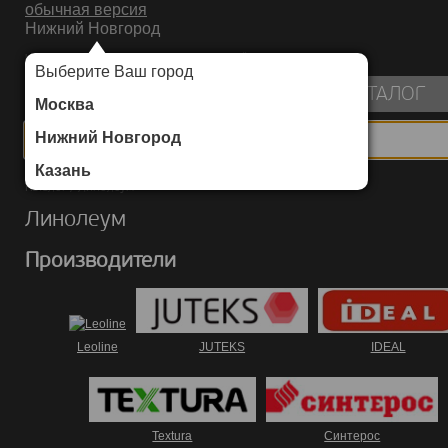
обычная версия
Нижний Новгород
ИНТЕРНЕТ-МАГАЗИН НАПОЛЬНЫХ ПОКРЫТИЙ
Выберите Ваш город
пуста
КАТАЛОГ
Москва
Нижний Новгород
Казань
Каталог
/
Линолеум
Линолеум
Производители
Leoline
JUTEKS
IDEAL
Textura
Синтерос