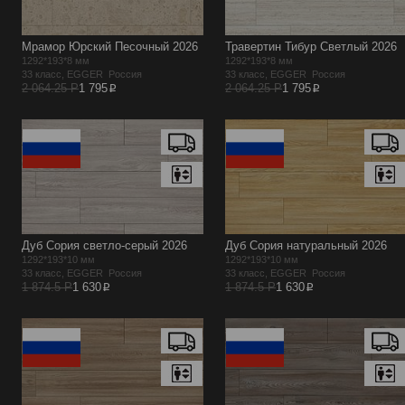
Мрамор Юрский Песочный 2026
Травертин Тибур Светлый 2026
1292*193*8 мм
1292*193*8 мм
33 класс, EGGER Россия
33 класс, EGGER Россия
p
p
2 064.25 Р
1 795
2 064.25 Р
1 795
Дуб Сория светло-серый 2026
Дуб Сория натуральный 2026
1292*193*10 мм
1292*193*10 мм
33 класс, EGGER Россия
33 класс, EGGER Россия
p
p
1 874.5 Р
1 630
1 874.5 Р
1 630