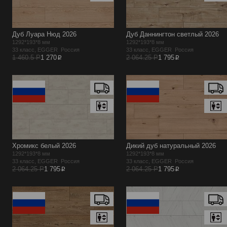
Дуб Луара Нюд 2026
Дуб Даннингтон светлый 2026
1292*193*8 мм
1292*193*8 мм
33 класс, EGGER Россия
33 класс, EGGER Россия
p
p
1 460.5 Р
1 270
2 064.25 Р
1 795
Хромикс белый 2026
Дикий дуб натуральный 2026
1292*193*8 мм
1292*193*8 мм
33 класс, EGGER Россия
33 класс, EGGER Россия
p
p
2 064.25 Р
1 795
2 064.25 Р
1 795