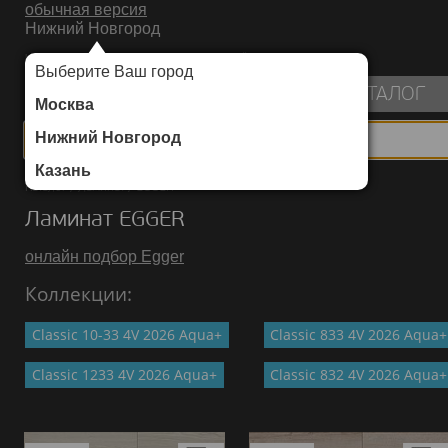
обычная версия
Нижний Новгород
ИНТЕРНЕТ-МАГАЗИН НАПОЛЬНЫХ ПОКРЫТИЙ
Выберите Ваш город
пуста
КАТАЛОГ
Москва
Нижний Новгород
Казань
Каталог
/
Ламинат
/
EGGER
Ламинат EGGER
онлайн подбор Egger
Коллекции:
Classic 10-33 4V 2026 Aqua+
Classic 833 4V 2026 Aqua+
Classic 1233 4V 2026 Aqua+
Classic 832 4V 2026 Aqua+