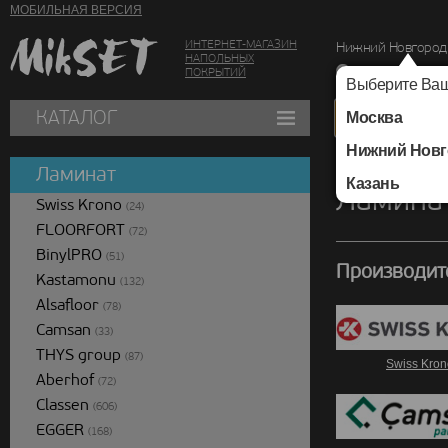
МОБИЛЬНАЯ ВЕРСИЯ
ИНТЕРНЕТ-МАГАЗИН
Нижний Новгород
НАПОЛЬНЫХ
г. Нижний Новг
ПОКРЫТИЙ
Выберите Ваш
КАТАЛОГ
Москва
Нижний Новг
Каталог
/
Ламинат
Ламинат
Казань
Ламина
Swiss Krono
(24)
FLOORFORT
(72)
BinylPRO
(51)
Производит
Kastamonu
(132)
Alsafloor
(78)
Camsan
(33)
THYS group
(87)
Swiss Kron
Aberhof
(72)
Classen
(606)
EGGER
(168)