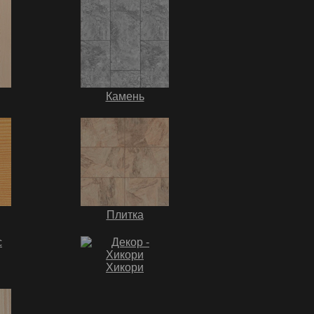
Камень
Плитка
Хикори