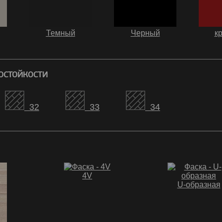
Темный
Черный
к
остойкости
32
33
34
4V
U-образная