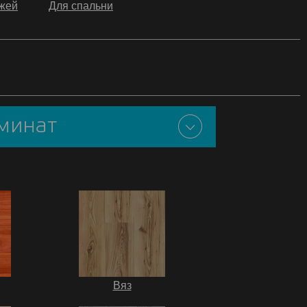
жей
Для спальни
Вяз