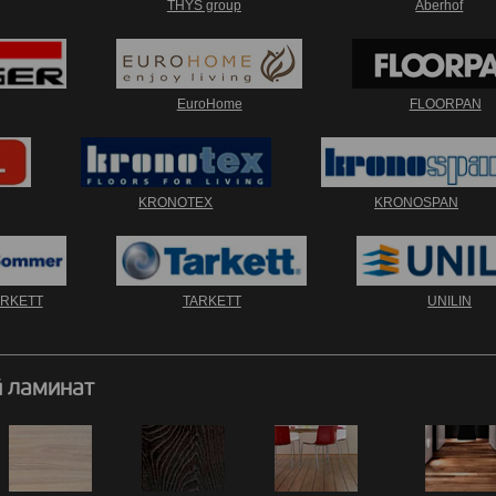
THYS group
Aberhof
EuroHome
FLOORPAN
KRONOTEX
KRONOSPAN
ARKETT
TARKETT
UNILIN
 ламинат