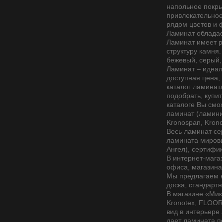
напольное покры
привлекательное
рядом цветов и 
Ламинат обладае
Ламинат имеет р
структуру камня.
бежевый, серый,
Ламинат – идеал
доступная цена,
каталог ламинат
подобрать, купи
каталоге Вы смо
ламинат (ламини
Kronospan, Kron
Весь ламинат се
ламината мировы
Ангел), сертифи
В интернет-мага
офиса, магазина
Мы предлагаем к
доска, стандартн
В магазине «Мик
Kronotex, FLOOR
вид в интерьере
дает ламината п