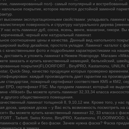
тие, ламинированный пол)- самый популярный и востребованный в
 напольное покрытие, которое является достойной заменой паркет
фактур.
т высокими эксплуатационными свойствами: укладывать ламинат м
еалистичную поверхность и структуру натурального дерева (именн
 У нас есть ламинат дуб, сосна, ясень, венге, махагони, гикори. 
 коричневый, черный или натуральный ламинат.
ьное соотношение цены и качества. Данный вид напольного покрыти
 широкий выбор дизайнов, простота укладки. Ламинат -каталог с фо
а с качественными фото и подробными характеристиками на нашем 
ть, доставить и уложить ламинат в Нижем Новгороде. Магазин «Mi
жете заказать и купить качественный немецкий, бельгийский, швейц
рованные покрытия)FLOORFORT , BinylPRO, Kastamonu, UNILIN, FLO
ostar, Quick-Step, качество продукции которых проверено временем
ртифицирован: каждый производитель дает гарантии на производи
м стандартам, пожарный сертификат соответствия КМ5 и КМ2, серт
кат EPD, сертификат FSC. Мы продаем ламинат, который не выдел
зине «Mikset» Вы можете купить ламинат 32,33,34 класса износосто
 и другого общественного помещения.
ачественный ламинат толщиной 8, 9,10,12 мм. Кроме того, у нас
ая доска, широкая доска – у Вас есть возможность посмотреть на с
сет» Вы можете купить качественный ламинат 32, 33 класса с фаск
FORT , Tarkett, Swiss Krono, BinylPRO, Kastamonu, FLOORWOOD, UN
 ламината с фаской и без фаски. Зачем нужна фаска? Фаска придае
одниматься в замках.