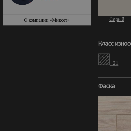
Серый
О компании «Миксет»
Класс износ
31
Фаска