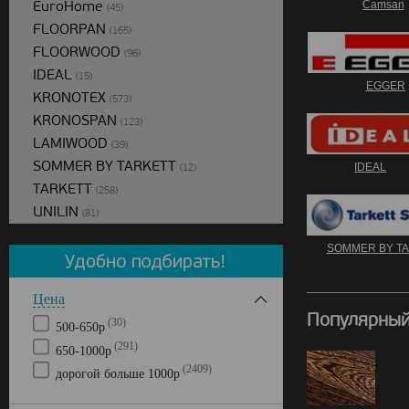
EuroHome
Camsan
(45)
FLOORPAN
(165)
FLOORWOOD
(96)
IDEAL
(15)
EGGER
KRONOTEX
(573)
KRONOSPAN
(123)
LAMIWOOD
(39)
SOMMER BY TARKETT
IDEAL
(12)
TARKETT
(258)
UNILIN
(81)
SOMMER BY T
Цена
Популярный
(30)
500-650р
(291)
650-1000р
(2409)
дорогой больше 1000р