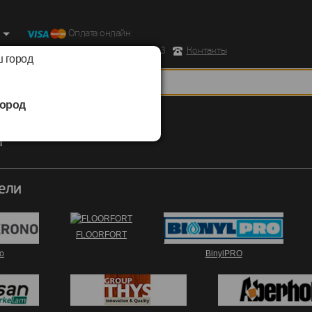
Оплата онлайн
ород, Ул. Республиканская д.43 корпус 3
Контакты
 город
ород
т
ели
FLOORFORT
o
BinylPRO