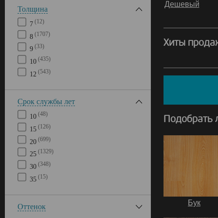
Дешевый
Толщина
(12)
7
(1707)
8
Хиты прода
(33)
9
(435)
10
(543)
12
Срок службы лет
(48)
10
Подобрать 
(126)
15
(699)
20
(1329)
25
(348)
30
(15)
35
Бук
Оттенок