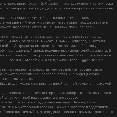
ид напольных покрытий. Ламинат – это доступное и эстетически
у. Оно неприхотливо в уходе и отличается широким вариативным
ожно как дома, так и в общественных помещениях.
о в магазине «Миксет» можно купить ламинат под дерево) или
Вы можете подобрать светлый или темный ламинат; белый,
я отличают такие черты, как: прочность и долговечность,
то и ценами от салона "миксет", Нижний Новгород. Смотрите
сайте. Сотрудники интернет-магазина "миксет" помогут
kset» - официальный дилер ведущих производителей ламината. В
арский, белоруссский, российский ламинат. У нас представлены
ORWOOD, Kronotex, Classen, Swiss Krono, Egger, Tarkett,
.
мый им ламинат и предоставляет сертификат соответствия
ификат экологической безопасности (Blue Angel (Голубой
яет формальдегиды.
йкости для кухни, спальни, гостиной, ванной комнаты, прихожей,
 представлены три формата ширины ламинированных полов: узкая
айте тот или иной вид ламината в интерьере.
ой и без фаски. Мы предлагаем ламинат Classen, Egger,
ILIN c 4-х сторонней фаской. Так же в каталоге представлен
т более эстетичный вид, разделяет пол на отдельные доски и не