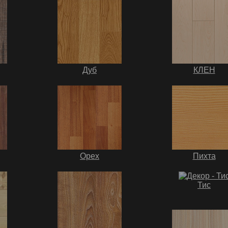
Дуб
КЛЕН
Орех
Пихта
Тис