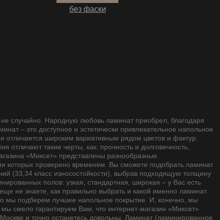
без фаски
 не случайно. Народную любовь ламинат приобрел, благодаря
минат – это доступное и эстетически привлекательное напольное
е и отличается широким вариативным рядом цветов и фактур.
я отличают такие черты, как: прочность и долговечность,
-магазина «Миксет» представлены разнообразные
ии которых проверено временем. Вы сможете подобрать ламинат
ний (33,34 класс износостойкости), выбрав подходящую толщину
нированных полов: узкая, стандартная, широкая – у Вас есть
 еще не знаете, как правильно выбрать и какой именно ламинат
о мы подберем лучшее напольное покрытие. И, конечно, мы
, мы смело гарантируем Вам, что интернет-магазин «Миксет»
и Москве и точно останетесь довольны. Ламинат (ламинированное