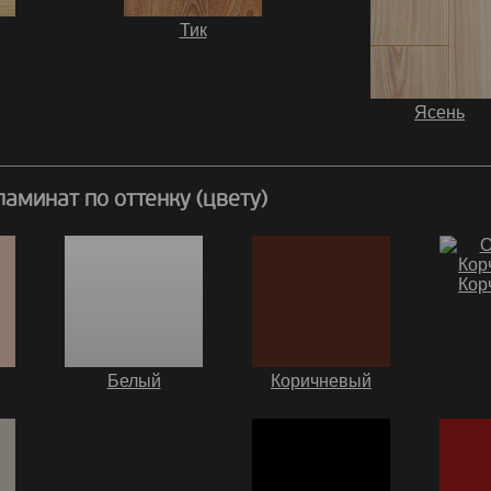
Тик
Ясень
аминат по оттенку (цвету)
Кор
Белый
Коричневый