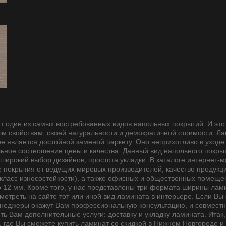
я
 один из самых востребованных видов напольных покрытий. И это
м свойствам, своей натуральности и демократичной стоимости. Ла
ое является достойной заменой паркету. Оно неприхотливо в уход
ьное соотношение цены и качества. Данный вид напольного покрыти
 широкий выбор дизайнов, простота укладки. В каталоге интернет
покрытия от ведущих мировых производителей, качество продукц
 класс износостойкости), а также офисных и общественных помеще
о 12 мм. Кроме того, у нас представлены три формата ширины лами
мотреть на сайте тот или иной вид ламината в интерьере. Если Вы
неджеры окажут Вам профессиональную консультацию, и совместн
ть Вам дополнительные услуги: доставку и укладку ламината. Итак
, где Вы сможете купить ламинат со скидкой в Нижнем Новгороде 