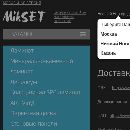
МОБИЛЬНАЯ ВЕРСИЯ
ИНТЕРНЕТ-МАГАЗИН
Нижний Новгород
НАПОЛЬНЫХ
г. Нижний Новг
ПОКРЫТИЙ
Выберите Ваш
КАТАЛОГ
Москва
Нижний Новг
Доставка в д
Ламинат
Казань
Минерально-каменный
ламинат
Доставк
Линолеум
ПЭК —
http://ww
Кварц-винил SPC ламинат
Деловые линии
ART Vinyl
Паркетная доска
ЦАП -
https://www
Стеновые панели
МэйджикТранс -