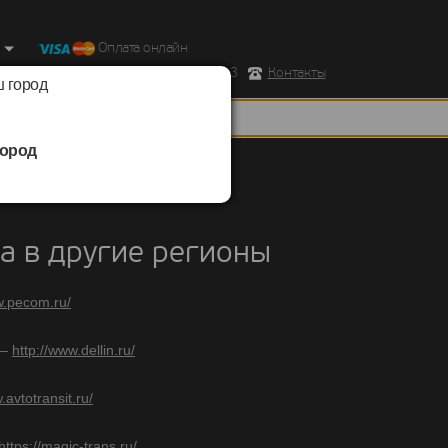
Оплата онлайн
ород, Ул. Республиканская д.43 корпус 3
Контакты
 город
ород
ругие регионы
а в другие регионы
w.pecom.ru/
 —
http://www.dellin.ru/
.avtotransit.ru/
https://magic-trans.ru/