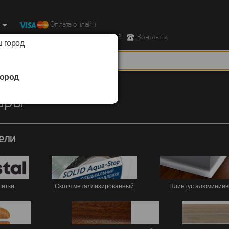
Оплата онлайн
ород, Ул. Республиканская д.43 корпус 3
Контакты
 город
ород
ы
ары
ели
литки
Скотч металлизированный
Плинтус алюминие