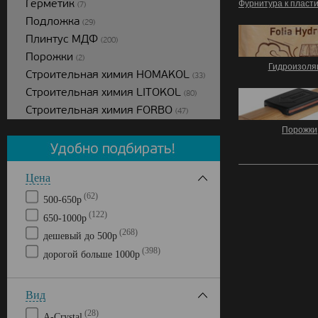
Герметик
Фурнитура к пласт
(7)
Подложка
(29)
Плинтус МДФ
(200)
Порожки
(2)
Гидроизоля
Строительная химия HOMAKOL
(33)
Строительная химия LITOKOL
(80)
Строительная химия FORBO
(47)
Порожки
Цена
(62)
500-650р
(122)
650-1000р
(268)
дешевый до 500р
(398)
дорогой больше 1000р
Вид
(28)
А-Сrystal