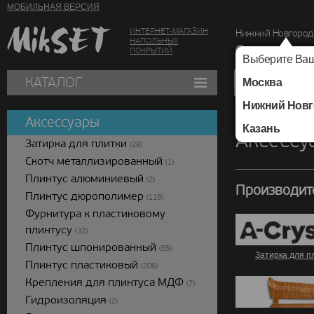
МОБИЛЬНАЯ ВЕРСИЯ
ИНТЕРНЕТ-МАГАЗИН
Нижний Новгород
НАПОЛЬНЫХ
г. Нижний Новг
ПОКРЫТИЙ
Выберите Ваш
КАТАЛОГ
Москва
Нижний Новг
Каталог
/
Аксессуар
Аксессуары
Казань
Аксессу
Затирка для плитки
(28)
Скотч металлизированный
(1)
Плинтус алюминиевый
(2)
Производит
Плинтус дюрополимер
(119)
Фурнитура к пластиковому
плинтусу
(32)
Плинтус шпонированный
(55)
Затирка для п
Плинтус пластиковый
(206)
Крепления для плинтуса МДФ
(7)
Гидроизоляция
(2)