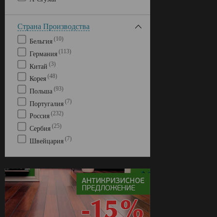
Страна Производства
(10)
Бельгия
(113)
Германия
(3)
Китай
(48)
Корея
(93)
Польша
(7)
Португалия
(232)
Россия
(25)
Сербия
(7)
Швейцария