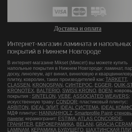
Доставка и оплата
Интернет-магазин ламината и напольных
покрытий в Нижнем Новгороде
В интернет-магазине Mikset (Миксет) вы можете купить
напольные покрытия в Нижнем Новгороде: ламинат, па
доску, линолеум, арт винил, виниловую и кварцвинилов
плитку, ковролин, таких производителей как:
TARKETT
,
CLASSEN
,
KRONOSPAN
,
СИНТЕРОС
,
EGGER
,
QUIK-S
KRONOTEX
,
BALTERIO
,
SWISS KRONO
,
BOEN
; ковров
покрытия :
SINTELON
,
VEBE
,
ASSOCIATED WEAVERS
;
искусственную траву:
CONDOR
; пластиковый плинтус:
ARBITON
,
IDEAL ЭЛИТ
,
IDEAL СИСТЕМА
,
IDEAL КОМФ
МДФ плинтус:
HANNAHHOLZ
,
Smartprofile Paint
;
стенов
панели
; керамогранит:
ESTIMA
,
ATLAS CONCORDE
,
ГРАНИТЕЯ
,
ЕВРОКЕРАМИКА
,
BELANI
,
GRACIA CERAM
LAMINAM
,
КЕРАМИКА БУДУЩЕГО
,
ШАХТИНСКАЯ ПЛИ