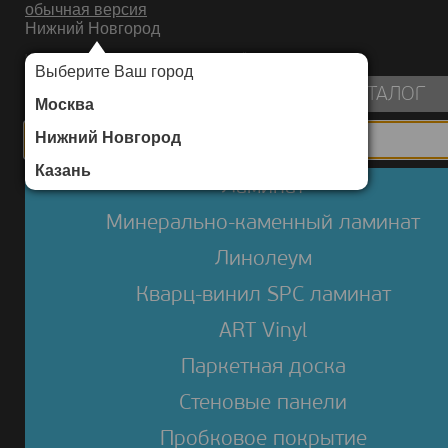
обычная версия
Нижний Новгород
ИНТЕРНЕТ-МАГАЗИН НАПОЛЬНЫХ ПОКРЫТИЙ
Выберите Ваш город
пуста
КАТАЛОГ
Москва
Нижний Новгород
Казань
Ламинат
Минерально-каменный ламинат
Линолеум
Кварц-винил SPC ламинат
ART Vinyl
Паркетная доска
Стеновые панели
Пробковое покрытие